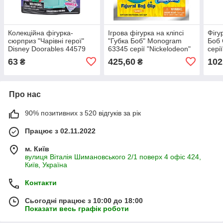
Колекційна фігурка-
Ігрова фігурка на кліпсі
Фігу
сюрприз "Чарівні герої"
"Губка Боб" Monogram
Боб 
Disney Doorables 44579
63345 серії "Nickelodeon"
сері
іграшка 3 см
63
425,60
102
₴
₴
Про нас
90% позитивних з 520 відгуків за рік
Працює з 02.11.2022
м. Київ
вулиця Віталія Шимановського 2/1 поверх 4 офіс 424,
Київ, Україна
Контакти
Сьогодні працює з 10:00 до 18:00
Показати весь графік роботи