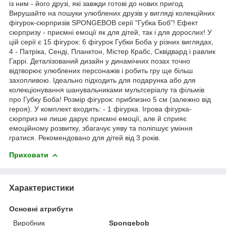
із ним - його друзі, які завжди готові до нових пригод.
Вирушайте на пошуки улюблених друзів у вигляді колекційних
фігурок-сюрпризів SPONGEBOB серії "Губка Боб"! Ефект
сюрпризу - приємні емоції як для дітей, так і для дорослих! У
цій серії є 15 фігурок: 6 фігурок Губки Боба у різних виглядах,
4 - Патріка, Сенді, Планктон, Містер Крабс, Сквідвард і равлик
Гаррі. Деталізований дизайн у динамічних позах точно
відтворює улюблених персонажів і робить гру ще більш
захопливою. Ідеально підходить для подарунка або для
колекціонування шанувальниками мультсеріалу та фільмів
про Губку Боба! Розмір фігурок: приблизно 5 см (залежно від
героя). У комплект входить: - 1 фігурка. Ігрова фігурка-
сюрприз не лише дарує приємні емоції, але й сприяє
емоційному розвитку, збагачує уяву та поліпшує уміння
гратися. Рекомендовано для дітей від 3 років.
Приховати
Характеристики
Основні атрибути
Виробник
Spongebob