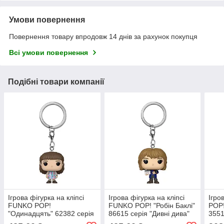
Умови повернення
Повернення товару впродовж 14 днів за рахунок покупця
Всі умови повернення
Подібні товари компанії
Ігрова фігурка на кліпсі
Ігрова фігурка на кліпсі
Ігро
FUNKO POP!
FUNKO POP! "Робін Баклі"
POP!
"Одинадцять" 62382 серія
86615 серія "Дивні дива"
3551
"Дивні дива" S4
S5