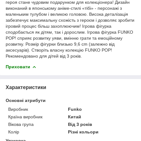
героя стане чудовим подарунком для колекціонера! Дизайн
виконаний в японському аніме-стилі «тібі» - персонажі з
маленьким тулубом і великою головою. Висока деталізація
забезпечує максимальну схожість з героєм і дозволяє зробити
ігровий процес більш захоплюючим! Ігрова фігурка
сподобається як дітям, так і дорослим. Ігрова фігурка FUNKO
POP! сприяє розвитку уяви, вмінню грати та емоційному
розвитку. Розмір фігурки близько 9,6 cm (залежно від
аксесуарів). Створіть власну колекцію FUNKO POP!
Рекомендовано для дітей від 3 років.
Приховати
Характеристики
Основні атрибути
Виробник
Funko
Країна виробник
Китай
Вікова група
Від 3 років
Колір
Різні кольори
Упаковка