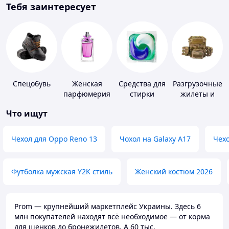
Тебя заинтересует
Спецобувь
Женская
Средства для
Разгрузочные
парфюмерия
стирки
жилеты и
плитоноски
Что ищут
без плит
Чехол для Oppo Reno 13
Чохол на Galaxy A17
Чехо
Футболка мужская Y2K стиль
Женский костюм 2026
Prom — крупнейший маркетплейс Украины. Здесь 6
млн покупателей находят всё необходимое — от корма
для щенков до бронежилетов. А 60 тыс.