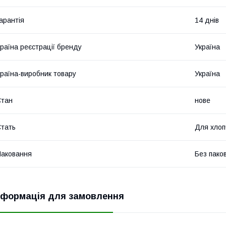
арантія
14 днів
раїна реєстрації бренду
Україна
раїна-виробник товару
Україна
Стан
нове
тать
Для хлоп
аковання
Без пако
нформація для замовлення