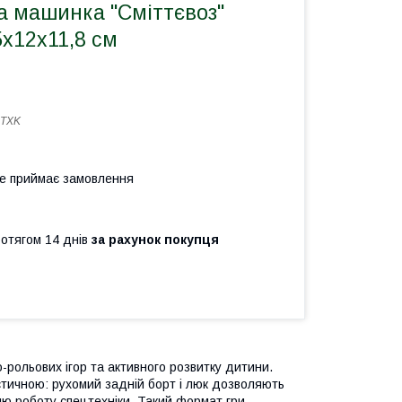
а машинка "Сміттєвоз"
х12х11,8 см
5TXK
не приймає замовлення
ротягом 14 днів
за рахунок покупця
-рольових ігор та активного розвитку дитини.
тичною: рухомий задній борт і люк дозволяють
ю роботу спецтехніки. Такий формат гри