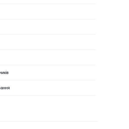
чиків
вання