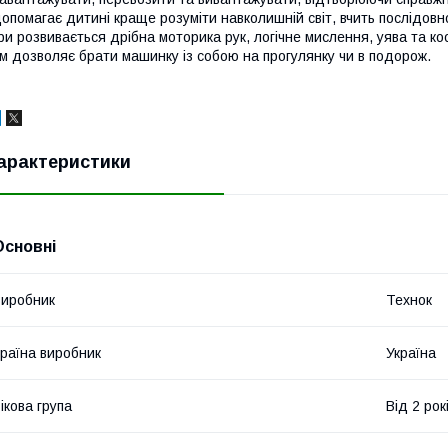
опомагає дитині краще розуміти навколишній світ, вчить послідовнос
ри розвивається дрібна моторика рук, логічне мислення, уява та к
м дозволяє брати машинку із собою на прогулянку чи в подорож.
арактеристики
Основні
иробник
Технок
раїна виробник
Україна
ікова група
Від 2 рок