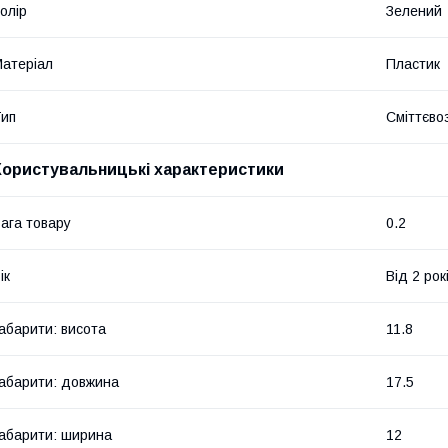
олір
Зелений
атеріал
Пластик
ип
Сміттєво
Користувальницькі характеристики
ага товару
0.2
ік
Від 2 рок
абарити: висота
11.8
абарити: довжина
17.5
абарити: ширина
12