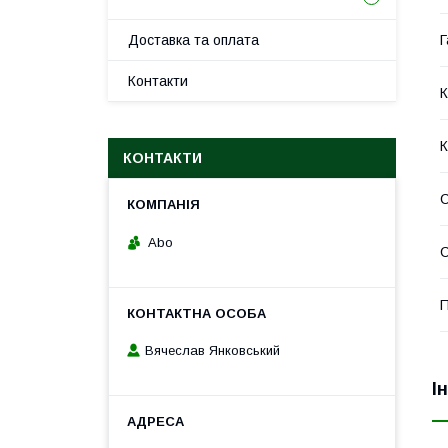
Доставка та оплата
Г
Контакти
К
К
КОНТАКТИ
Abo
С
П
Вячеслав Янковський
І