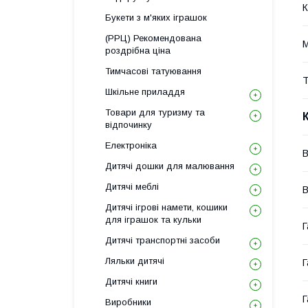
К
Букети з м'яких іграшок
(РРЦ) Рекомендована
М
роздрібна ціна
Тимчасові татуювання
Т
Шкільне приладдя
Товари для туризму та
відпочинку
Електроніка
В
Дитячі дошки для малювання
Дитячі меблі
В
Дитячі ігрові намети, кошики
для іграшок та кульки
Г
Дитячі транспортні засоби
Ляльки дитячі
Г
Дитячі книги
Г
Виробники