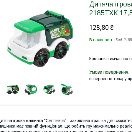
Дитяча ігров
2185TXK 17,5
128,80 ₴
В наявності
Код:
218
Компанія тимчасово 
повернення товару п
итяча ігрова машинка "Сміттєвоз" - захоплива іграшка для сюжетно
ашинка має повний функціонал, що робить гру максимально реаліс
авантажувати, перевозити та вивантажувати, відтворюючи справжн