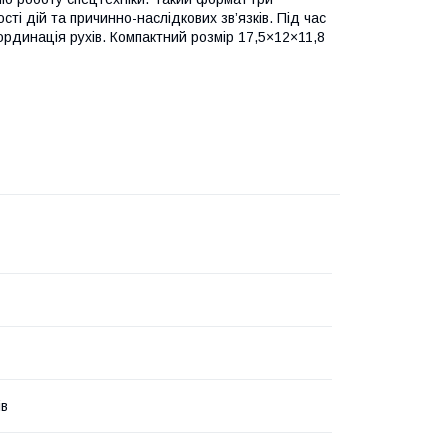
ті дій та причинно-наслідкових зв’язків. Під час
оординація рухів. Компактний розмір 17,5×12×11,8
ів