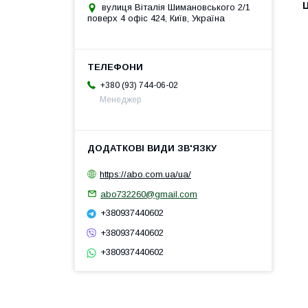
Ц
вулиця Віталія Шимановського 2/1
поверх 4 офіс 424, Київ, Україна
+380 (93) 744-06-02
Менеджер
https://abo.com.ua/ua/
abo732260@gmail.com
+380937440602
+380937440602
+380937440602