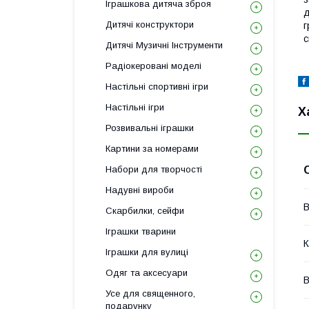
Іграшкова дитяча зброя
д
Дитячі конструктори
г
с
Дитячі Музичні Інструменти
Радіокеровані моделі
Настільні спортивні ігри
Настільні ігри
Х
Розвивальні іграшки
Картини за номерами
Набори для творчості
Надувні вироби
В
Скарбилки, сейфи
Іграшки тварини
К
Іграшки для вулиці
Одяг та аксесуари
В
Усе для священного,
подарунку