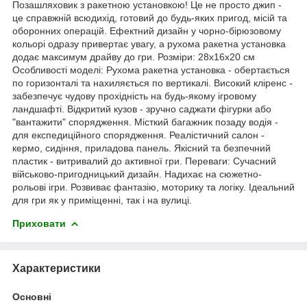
Позашляховик з ракетною установкою! Це не просто джип -
це справжній всюдихід, готовий до будь-яких пригод, місій та
оборонних операцій. Ефектний дизайн у чорно-бірюзовому
кольорі одразу привертає увагу, а рухома ракетна установка
додає максимум драйву до гри. Розміри: 28х16х20 см
Особливості моделі: Рухома ракетна установка - обертається
по горизонталі та нахиляється по вертикалі. Високий кліренс -
забезпечує чудову прохідність на будь-якому ігровому
ландшафті. Відкритий кузов - зручно саджати фігурки або
"вантажити" спорядження. Місткий багажник позаду водія -
для експедиційного спорядження. Реалістичний салон -
кермо, сидіння, приладова панель. Якісний та безпечний
пластик - витривалий до активної гри. Переваги: Сучасний
військово-пригодницький дизайн. Надихає на сюжетно-
рольові ігри. Розвиває фантазію, моторику та логіку. Ідеальний
для гри як у приміщенні, так і на вулиці.
Приховати
Характеристики
Основні