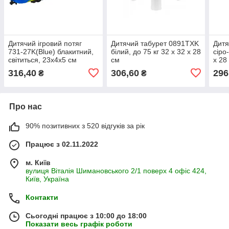
Дитячий ігровий потяг
Дитячий табурет 0891TXK
Дитя
731-27K(Blue) блакитний,
білий, до 75 кг 32 х 32 х 28
сіро
світиться, 23х4х5 см
см
х 28
316,40
306,60
296
₴
₴
Про нас
90% позитивних з 520 відгуків за рік
Працює з 02.11.2022
м. Київ
вулиця Віталія Шимановського 2/1 поверх 4 офіс 424,
Київ, Україна
Контакти
Сьогодні працює з 10:00 до 18:00
Показати весь графік роботи