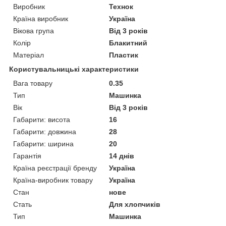
Виробник
Технок
Країна виробник
Україна
Вікова група
Від 3 років
Колір
Блакитний
Матеріал
Пластик
Користувальницькі характеристики
Вага товару
0.35
Тип
Машинка
Вік
Від 3 років
Габарити: висота
16
Габарити: довжина
28
Габарити: ширина
20
Гарантія
14 днів
Країна реєстрації бренду
Україна
Країна-виробник товару
Україна
Стан
нове
Стать
Для хлопчиків
Тип
Машинка