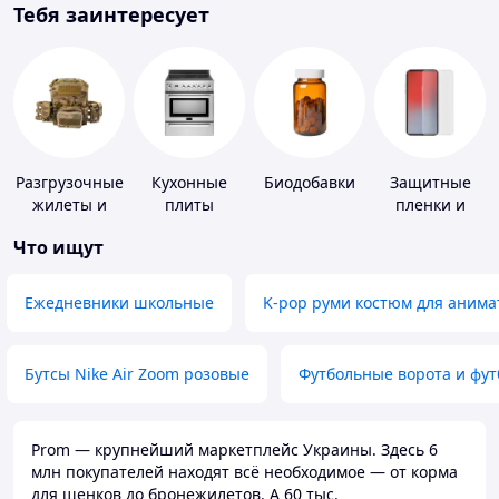
Тебя заинтересует
Разгрузочные
Кухонные
Биодобавки
Защитные
жилеты и
плиты
пленки и
плитоноски
стекла для
Что ищут
без плит
портативных
устройств
Ежедневники школьные
K-pop руми костюм для анима
Бутсы Nike Air Zoom розовые
Футбольные ворота и фу
Prom — крупнейший маркетплейс Украины. Здесь 6
млн покупателей находят всё необходимое — от корма
для щенков до бронежилетов. А 60 тыс.