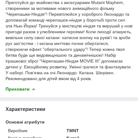
Приготуйся до знайомства з аксесуарами Mutant Mayhem,
створеними за мотивами нового анімаційного фільму
"Черепашки-Ніндзя"! Перевтілюйся у хороброго Леонардо та
допомагай команді черепашок-ніндзя у боротьбі проти сил
зла Нью-Йорка! Тренуйся у мистецтві ніндзя та вирушай у нові
пригоди разом з улюбленими героями! Коли лиходії атакують,
вивільни силу своєї катани: натисни кнопку на руків’ї та зроби
рух зап’ястям - і катана миттєво почне обертатися,
створюючи ефект "обертального удару"! Тепер кожна твоя
битва буде ще видовищнішою та динамічнішою! Набір
іграшкової зброї "Черепашки-Ніндзя MOVIE III" допомагає
дитині у: Емоційному розвитку. Умінні гратися та фантазувати.
У наборі: Пов’язка на очі Леонардо. Катана. Шюрікен.
Рекомендовано для дітей віком від 4 років.
Приховати
Характеристики
Основні атрибути
Виробник
TMNT
Країна виробник
Китай