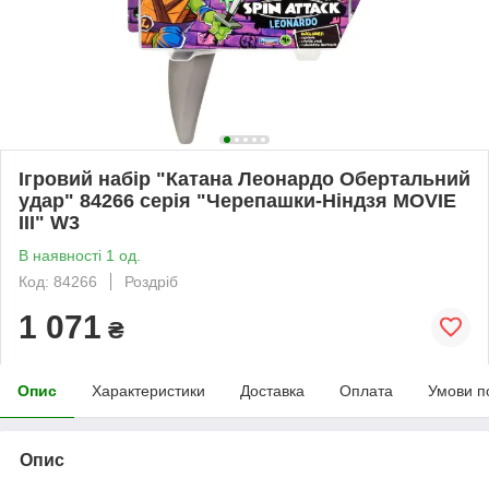
Ігровий набір "Катана Леонардо Обертальний
удар" 84266 серія "Черепашки-Ніндзя MOVIE
III" W3
В наявності 1 од.
Код: 84266
Роздріб
1 071
₴
Опис
Характеристики
Доставка
Оплата
Умови п
Опис