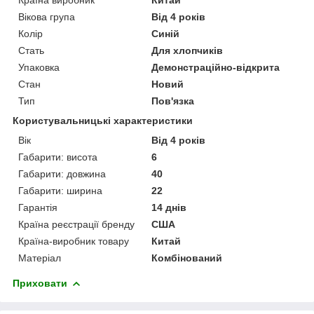
Вікова група
Від 4 років
Колір
Синій
Стать
Для хлопчиків
Упаковка
Демонстраційно-відкрита
Стан
Новий
Тип
Пов'язка
Користувальницькі характеристики
Вік
Від 4 років
Габарити: висота
6
Габарити: довжина
40
Габарити: ширина
22
Гарантія
14 днів
Країна реєстрації бренду
США
Країна-виробник товару
Китай
Матеріал
Комбінований
Приховати