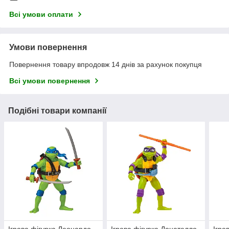
Всі умови оплати
Умови повернення
Повернення товару впродовж 14 днів за рахунок покупця
Всі умови повернення
Подібні товари компанії
Ігрова фігурка Леонардо
Ігрова фігурка Донателло
Ігро