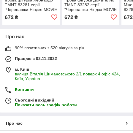
TMNT 83281 серії
TMNT 83282 серії
Мік
"Черепашки-Ніндзя MOVIE
"Черепашки-Ніндзя MOVIE
8328
III"
III"
нінд
672
672
672
₴
₴
Про нас
90% позитивних з 520 відгуків за рік
Працює з 02.11.2022
м. Київ
вулиця Віталія Шимановського 2/1 поверх 4 офіс 424,
Київ, Україна
Контакти
Сьогодні вихідний
Показати весь графік роботи
Про нас