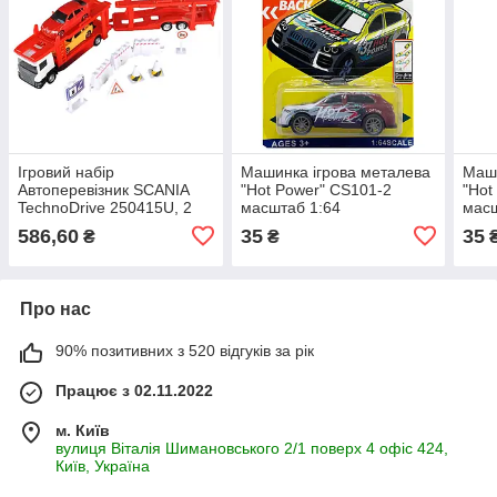
Ігровий набір
Машинка ігрова металева
Маши
Автоперевізник SCANIA
"Hot Power" CS101-2
"Hot
TechnoDrive 250415U, 2
масштаб 1:64
масш
машини, аксесуари
586,60
35
35
₴
₴
Про нас
90% позитивних з 520 відгуків за рік
Працює з 02.11.2022
м. Київ
вулиця Віталія Шимановського 2/1 поверх 4 офіс 424,
Київ, Україна