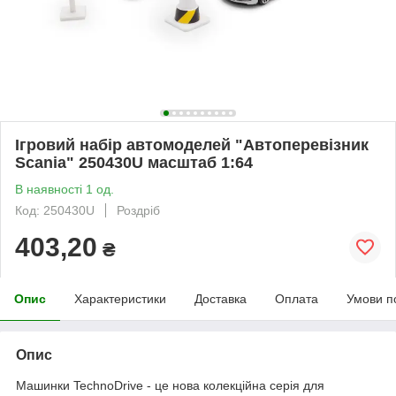
Ігровий набір автомоделей "Автоперевізник
Sсania" 250430U масштаб 1:64
В наявності 1 од.
Код: 250430U
Роздріб
403,20
₴
Опис
Характеристики
Доставка
Оплата
Умови п
Опис
Машинки TechnoDrive - це нова колекційна серія для