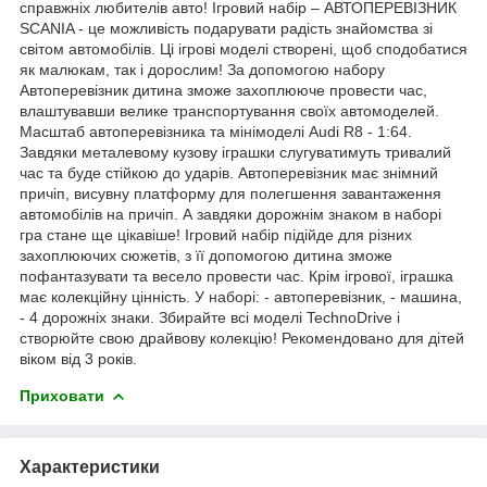
справжніх любителів авто! Ігровий набір – АВТОПЕРЕВІЗНИК
SCANIA - це можливість подарувати радість знайомства зі
світом автомобілів. Ці ігрові моделі створені, щоб сподобатися
як малюкам, так і дорослим! За допомогою набору
Автоперевізник дитина зможе захоплююче провести час,
влаштувавши велике транспортування своїх автомоделей.
Масштаб автоперевізника та мінімоделі Audi R8 - 1:64.
Завдяки металевому кузову іграшки слугуватимуть тривалий
час та буде стійкою до ударів. Автоперевізник має знімний
причіп, висувну платформу для полегшення завантаження
автомобілів на причіп. А завдяки дорожнім знаком в наборі
гра стане ще цікавіше! Ігровий набір підійде для різних
захоплюючих сюжетів, з її допомогою дитина зможе
пофантазувати та весело провести час. Крім ігрової, іграшка
має колекційну цінність. У наборі: - автоперевізник, - машина,
- 4 дорожніх знаки. Збирайте всі моделі TechnoDrive і
створюйте свою драйвову колекцію! Рекомендовано для дітей
віком від 3 років.
Приховати
Характеристики