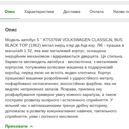
Опис
Характеристики
Доставка
Оплата
Умови п
Опис
Модель автобус 5 '' KT5376W VOLKSWAGEN CLASSICAL BUS
BLACK TOP (1962) метал.інерц.откр.дв.4цв.кор. /96 - іграшка в
масштабі 1:32, яка має металевий корпус, оснащена
інерційним механізмом і відкриваються дверцята. Ця стильна,
барвиста автомодель автобуса - високоточна, з металевим
корпусом, потужними колесами машинка в подарунковій
коробці, перед якою не встоїть жоден хлопчина. Корпус
іграшкової машинки розроблений з ударостійкого металу,
пофарбовано нетоксичноюг, зносостійкою фарбою, яка не
виділяє неприємних запахів. Яскрава, приємна оку
розфарбування приверне увагу кожного карапуза, а також
посприяє розвитку колірного і естетичного сприйняття. У
вільний час з автомашинками тренує дрібну моторику,
допомагає в розвитку комунікативних навичок, тактильного
сприйняття, уяви і логічного мислення.
Приховати