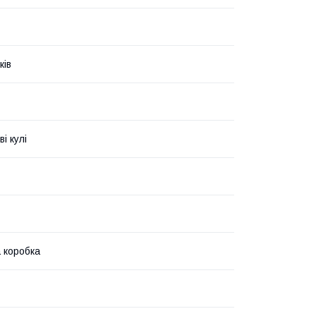
ків
і кулі
 коробка