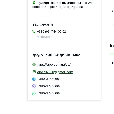
вулиця Віталія Шимановського 2/1
поверх 4 офіс 424, Київ, Україна
С
Т
+380 (93) 744-06-02
Менеджер
І
Ц
https://abo.com.ua/ua/
abo732260@gmail.com
+380937440602
+380937440602
+380937440602