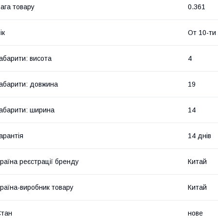
ага товару
0.361
ік
От 10-ти
абарити: висота
4
абарити: довжина
19
абарити: ширина
14
арантія
14 днів
раїна реєстрації бренду
Китай
раїна-виробник товару
Китай
Стан
нове