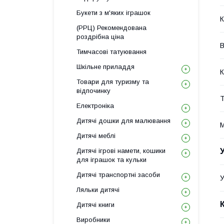
Букети з м'яких іграшок
К
(РРЦ) Рекомендована
роздрібна ціна
В
Тимчасові татуювання
Шкільне приладдя
К
Товари для туризму та
відпочинку
Т
Електроніка
Дитячі дошки для малювання
М
Дитячі меблі
Дитячі ігрові намети, кошики
для іграшок та кульки
Дитячі транспортні засоби
У
Ляльки дитячі
Дитячі книги
Виробники