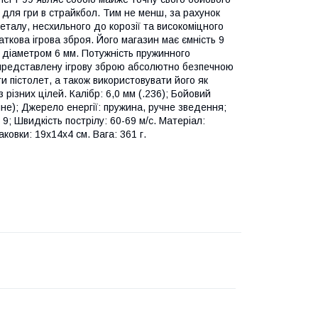
 для гри в страйкбол. Тим не менш, за рахунок
еталу, несхильного до корозії та високоміцного
ткова ігрова зброя. Його магазин має ємність 9
ки) діаметром 6 мм. Потужність пружинного
ь представлену ігрову зброю абсолютно безпечною
 пістолет, а також використовувати його як
ізних цілей. Калібр: 6,0 мм (.236); Бойовий
нне); Джерело енергії: пружина, ручне зведення;
 9; Швидкість пострілу: 60-69 м/с. Матеріал:
ковки: 19x14x4 см. Вага: 361 г.