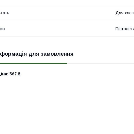
тать
Для хлоп
ип
Пістолет
нформація для замовлення
іна:
567 ₴