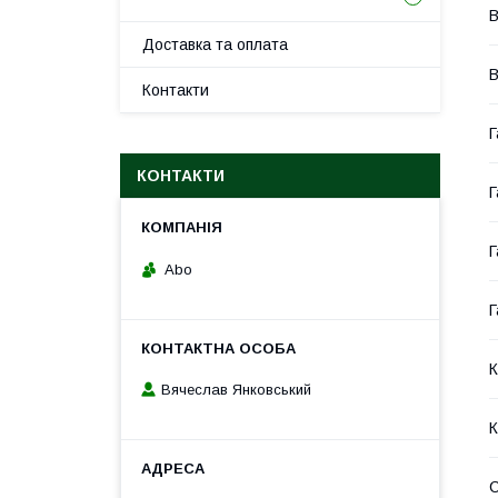
В
Доставка та оплата
В
Контакти
Г
КОНТАКТИ
Г
Г
Abo
Г
К
Вячеслав Янковський
К