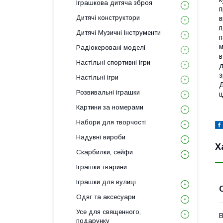
Іграшкова дитяча зброя
п
Дитячі конструктори
в
п
Дитячі Музичні Інструменти
п
м
Радіокеровані моделі
в
Настільні спортивні ігри
д
з
Настільні ігри
Д
Розвивальні іграшки
ц
Картини за номерами
Набори для творчості
Надувні вироби
Х
Скарбилки, сейфи
Іграшки тварини
Іграшки для вулиці
Одяг та аксесуари
Усе для священного,
В
подарунку