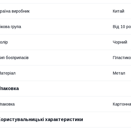
раїна виробник
Китай
ікова група
Від 10 ро
олір
Чорний
ип боєприпасів
Пластиков
атеріал
Метал
Упаковка
паковка
Картонна
Користувальницькі характеристики