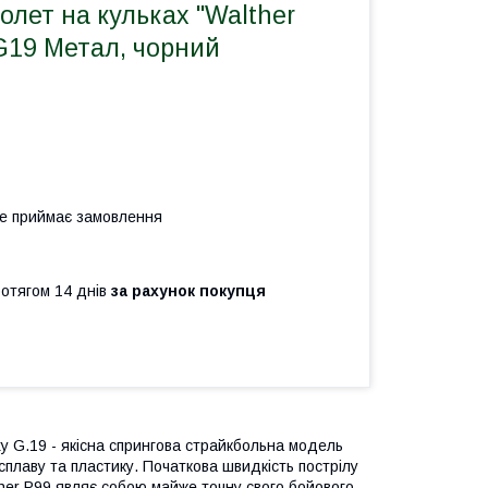
олет на кульках "Walther
G19 Метал, чорний
не приймає замовлення
ротягом 14 днів
за рахунок покупця
y G.19 - якісна спрингова страйкбольна модель
 сплаву та пластику. Початкова швидкість пострілу
ther P99 являє собою майже точну свого бойового