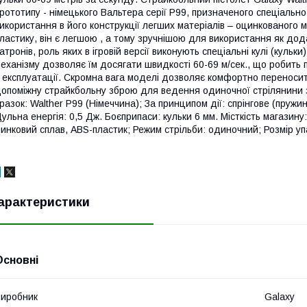
рототипу - німецького Вальтера серії P99, призначеного спеціально
икористання в його конструкції легших матеріалів – оцинкованого м
ластику, він є легшою , а тому зручнішою для використання як дода
атронів, роль яких в ігровій версії виконують спеціальні кулі (куль
еханізму дозволяє їм досягати швидкості 60-69 м/сек., що робит
 експлуатації. Скромна вага моделі дозволяє комфортно переносити
опоміжну страйкбольну зброю для ведення одиночної стрілянини з р
разок: Walther P99 (Німеччина); За принципом дії: спрінгове (пружи
ульна енергія: 0,5 Дж. Боєприпаси: кульки 6 мм. Місткість магазину:
инковий сплав, ABS-пластик; Режим стрільби: одиночний; Розмір упа
арактеристики
Основні
иробник
Galaxy