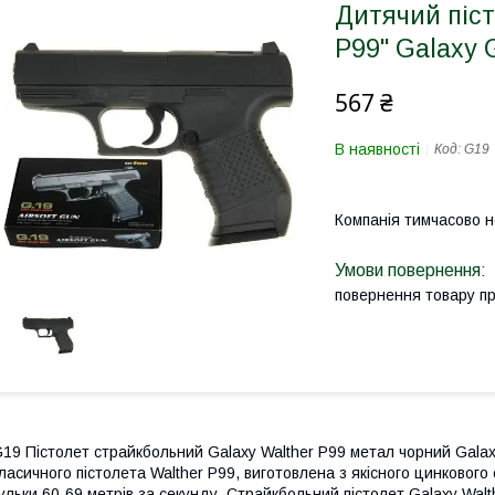
Дитячий піст
P99" Galaxy 
567 ₴
В наявності
Код:
G19
Компанія тимчасово 
повернення товару п
19 Пістолет страйкбольний Galaxy Walther P99 метал чорний Galax
ласичного пістолета Walther P99, виготовлена з якісного цинкового
ульки 60-69 метрів за секунду. Страйкбольний пістолет Galaxy Wal