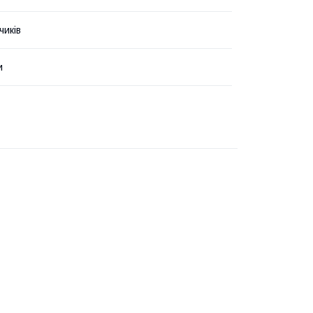
чиків
и