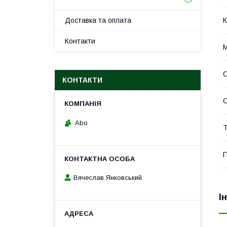
Доставка та оплата
К
Контакти
М
КОНТАКТИ
С
Abo
Т
П
Вячеслав Янковський
І