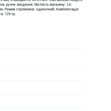
на, ручне зведення; Місткість магазину: 14;
тик; Режим стрілянини: одиночний; Комплектація:
а: 729 гр.