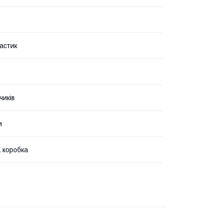
астик
чиків
и
 коробка