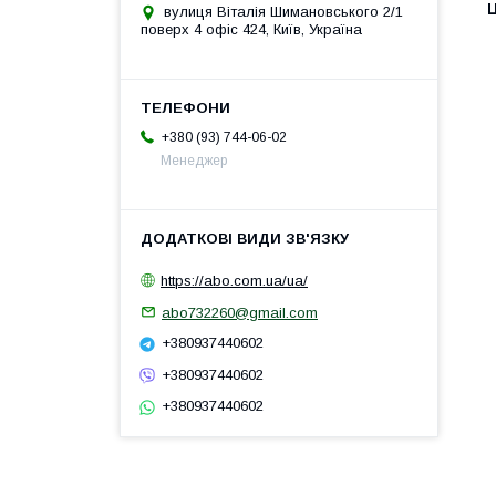
Ц
вулиця Віталія Шимановського 2/1
поверх 4 офіс 424, Київ, Україна
+380 (93) 744-06-02
Менеджер
https://abo.com.ua/ua/
abo732260@gmail.com
+380937440602
+380937440602
+380937440602