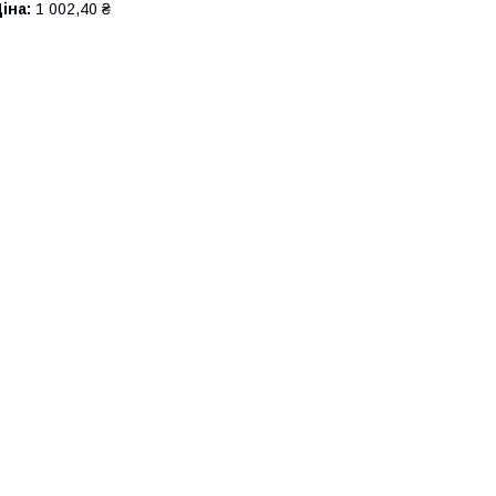
іна:
1 002,40 ₴