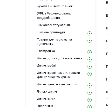
В
Букети з м'яких іграшок
(РРЦ) Рекомендована
В
роздрібна ціна
Тимчасові татуювання
В
Шкільне приладдя
Товари для туризму та
Г
відпочинку
Електроніка
Г
Дитячі дошки для малювання
Дитячі меблі
Г
Дитячі ігрові намети, кошики
для іграшок та кульки
Г
Дитячі транспортні засоби
Ляльки дитячі
К
Дитячі книги
К
Виробники