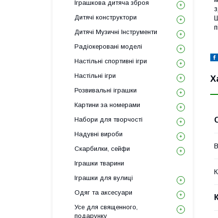
Іграшкова дитяча зброя
з
Дитячі конструктори
Ш
п
Дитячі Музичні Інструменти
Радіокеровані моделі
Настільні спортивні ігри
Настільні ігри
Х
Розвивальні іграшки
Картини за номерами
Набори для творчості
Надувні вироби
В
Скарбилки, сейфи
Іграшки тварини
К
Іграшки для вулиці
Одяг та аксесуари
Усе для священного,
подарунку