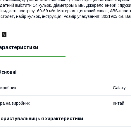
датний вмістити 14 кульок, діаметром 6 мм. Джерело енергії: пружи
видкість пострілу: 60-69 м/с. Матеріал: цинковий сплав, ABS-плас
істолет, набір кульок, інструкція; Розмір упакування: 30x19x5 см. Ваг
арактеристики
Основні
иробник
Galaxy
раїна виробник
Китай
Користувальницькі характеристики