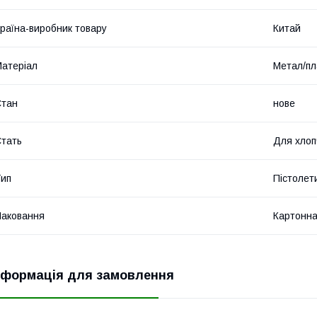
раїна-виробник товару
Китай
атеріал
Метал/пл
Стан
нове
тать
Для хлоп
ип
Пістолет
аковання
Картонна
нформація для замовлення