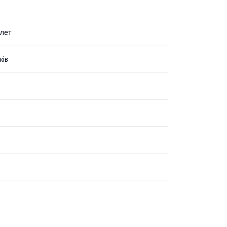
 лет
ків