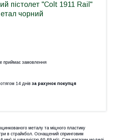
й пістолет "Colt 1911 Rail"
метал чорний
не приймає замовлення
ротягом 14 днів
за рахунок покупця
з оцинкованого металу та міцного пластику
 гри в страйкбол. Оснащений спринговим
 6 мм) зі швидкістю 60-69 м/с. Сам магазин моделі