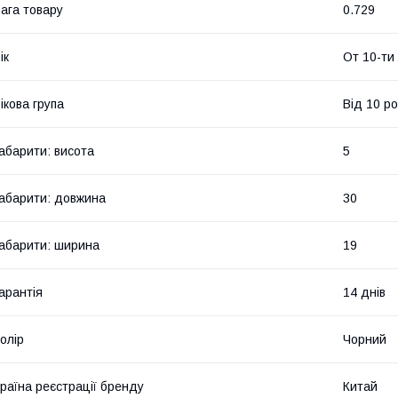
ага товару
0.729
ік
От 10-ти
ікова група
Від 10 ро
абарити: висота
5
абарити: довжина
30
абарити: ширина
19
арантія
14 днів
олір
Чорний
раїна реєстрації бренду
Китай