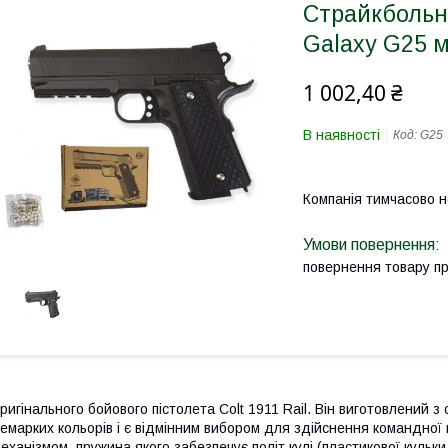
Страйкбольни
Galaxy G25 
1 002,40 ₴
В наявності
Код:
G25
Компанія тимчасово 
повернення товару п
ригінального бойового пістолета Colt 1911 Rail. Він виготовлений 
емарких кольорів і є відмінним вибором для здійснення командної
еханізмом, пружина якого забезпечує політ кулі (пластикової кульки