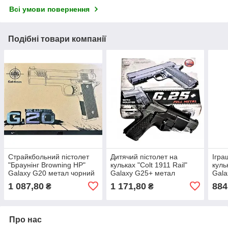
Всі умови повернення
Подібні товари компанії
Страйкбольний пістолет
Дитячий пістолет на
Ігра
"Браунінг Browning HP"
кульках "Colt 1911 Rail"
куль
Galaxy G20 метал чорний
Galaxy G25+ метал
Gala
чорний з кобурою
глуш
1 087,80
1 171,80
884
₴
₴
Про нас