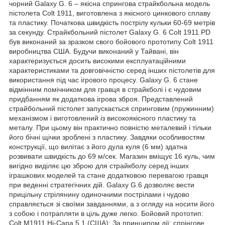
чорний Galaxy G. 6 – якісна спрингова страйкбольна модель
пістолета Colt 1911, виготовлена з якісного цинкового сплаву
та пластику. Початкова швидкість пострілу кульки 60-69 метрів
за секунду. Страйкбольний пістолет Galaxy G. 6 Colt 1911 PD
був виконаний за зразком свого бойового прототипу Colt 1911
виробництва США. Будучи виконаний у Тайвані, він
характеризується досить високими експлуатаційними
характеристиками та довговічністю серед інших пістолетів для
використання під час ігрового процесу. Galaxy G. 6 стане
відмінним помічником для гравця в страйкболі і є чудовим
придбанням як додаткова ігрова зброя. Представлений
страйбольний пістолет запускається спринговим (пружинним)
механізмом і виготовлений із високоякісного пластику та
металу. При цьому він практично повністю металевий і тільки
його бічні щічки зроблені з пластику. Завдяки особливостям
конструкції, що вилітає з його дула куля (6 мм) здатна
розвивати швидкість до 69 м/сек. Магазин вміщує 16 куль, чим
вигідно виділяє цю зброю для страйкболу серед інших
іграшкових моделей та стане додатковою перевагою гравця
при веденні стратегічних дій. Galaxy G.6 дозволяє вести
прицільну стрілянину одиночними пострілами і чудово
справляється зі своїми завданнями, а з огляду на носити його
з собою і потрапляти в ціль дуже легко. Бойовий прототип:
Colt M1911 Hi-Capa 5.1 (США); За принципом дії: спрінгове