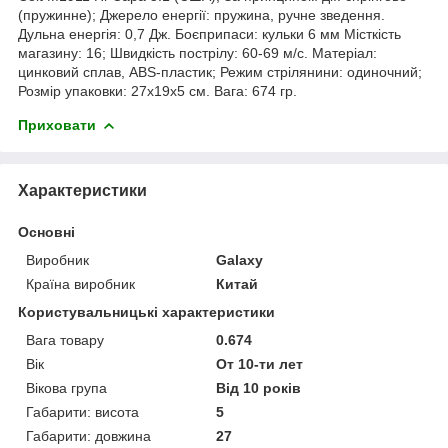
(пружинне); Джерело енергії: пружина, ручне зведення.
Дульна енергія: 0,7 Дж. Боєприпаси: кульки 6 мм Місткість
магазину: 16; Швидкість пострілу: 60-69 м/с. Матеріал:
цинковий сплав, ABS-пластик; Режим стрілянини: одиночний;
Розмір упаковки: 27x19x5 см. Вага: 674 гр.
Приховати
Характеристики
Основні
Виробник
Galaxy
Країна виробник
Китай
Користувальницькі характеристики
Вага товару
0.674
Вік
От 10-ти лет
Вікова група
Від 10 років
Габарити: висота
5
Габарити: довжина
27