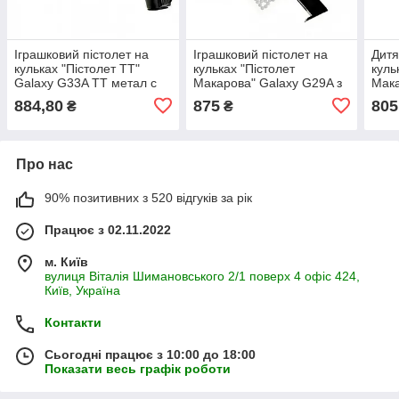
Іграшковий пістолет на
Іграшковий пістолет на
Дитя
кульках "Пістолет TT"
кульках "Пістолет
куль
Galaxy G33A ТТ метал c
Макарова" Galaxy G29A з
Мака
глушником чорний
імітацією глушника метал
ПМ 
884,80
875
805
₴
₴
чорний
Про нас
90% позитивних з 520 відгуків за рік
Працює з 02.11.2022
м. Київ
вулиця Віталія Шимановського 2/1 поверх 4 офіс 424,
Київ, Україна
Контакти
Сьогодні працює з 10:00 до 18:00
Показати весь графік роботи