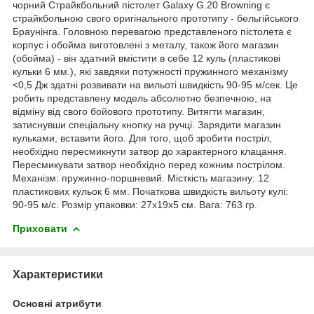
чорний Страйкбольний пістолет Galaxy G.20 Browning є
страйкбольною свого оригінального прототипу - бельгійського
Браунінга. Головною перевагою представленого пістолета є
корпус і обойма виготовлені з металу, також його магазин
(обойма) - він здатний вмістити в себе 12 куль (пластикові
кульки 6 мм.), які завдяки потужності пружинного механізму
<0,5 Дж здатні розвивати на вильоті швидкість 90-95 м/сек. Це
робить представлену модель абсолютно безпечною, на
відміну від свого бойового прототипу. Витягти магазин,
затиснувши спеціальну кнопку на ручці. Зарядити магазин
кульками, вставити його. Для того, щоб зробити постріл,
необхідно пересмикнути затвор до характерного клацання.
Пересмикувати затвор необхідно перед кожним пострілом.
Механізм: пружинно-поршневий. Місткість магазину: 12
пластикових кульок 6 мм. Початкова швидкість вильоту кулі:
90-95 м/с. Розмір упаковки: 27x19x5 см. Вага: 763 гр.
Приховати
Характеристики
Основні атрибути