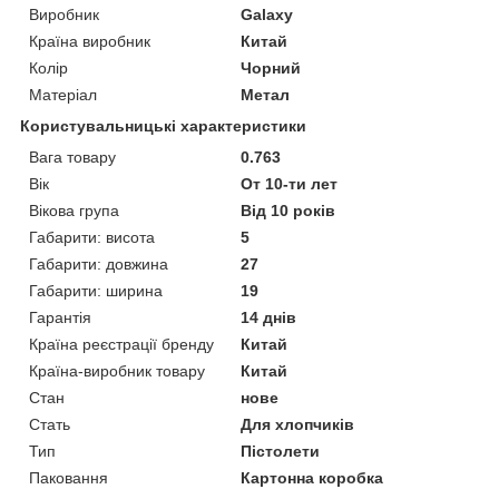
Виробник
Galaxy
Країна виробник
Китай
Колір
Чорний
Матеріал
Метал
Користувальницькі характеристики
Вага товару
0.763
Вік
От 10-ти лет
Вікова група
Від 10 років
Габарити: висота
5
Габарити: довжина
27
Габарити: ширина
19
Гарантія
14 днів
Країна реєстрації бренду
Китай
Країна-виробник товару
Китай
Стан
нове
Стать
Для хлопчиків
Тип
Пістолети
Паковання
Картонна коробка