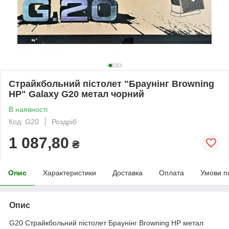
Страйкбольний пістолет "Браунінг Browning
HP" Galaxy G20 метал чорний
В наявності
Код: G20
Роздріб
1 087,80
₴
Опис
Характеристики
Доставка
Оплата
Умови п
Опис
G20 Страйкбольний пістолет Браунінг Browning HP метал