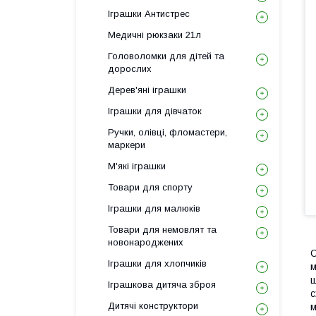
Іграшки Антистрес
Медичні рюкзаки 21л
Головоломки для дітей та
дорослих
Дерев'яні іграшки
Іграшки для дівчаток
Ручки, олівці, фломастери,
маркери
М'які іграшки
Товари для спорту
Іграшки для малюків
Товари для немовлят та
новонароджених
С
Іграшки для хлопчиків
м
ш
Іграшкова дитяча зброя
с
Дитячі конструктори
м