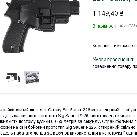
1 149,40 ₴
В наявності
Код:
G26
Компанія тимчасово 
повернення товару п
трайкбольний пістолет Galaxy Sig Sauer 226 метал чорний з кобур
одель класичного пістолета Sig Sauer P226, виготовлена з якісного
видкість пострілу кульки 60-69 метрів за секунду. Страйкбольний п
хожий на свій бойовий прототип Sig Sauer P226, створений спільн
одель набагато легша за рахунок використання в конструкції оцинк