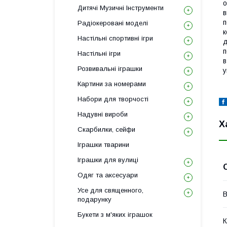
о
Дитячі Музичні Інструменти
в
п
Радіокеровані моделі
к
Настільні спортивні ігри
д
п
Настільні ігри
в
Розвивальні іграшки
у
Картини за номерами
Набори для творчості
Надувні вироби
Х
Скарбилки, сейфи
Іграшки тварини
Іграшки для вулиці
Одяг та аксесуари
Усе для священного,
В
подарунку
Букети з м'яких іграшок
К