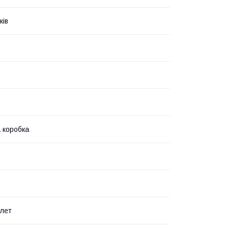
ків
 коробка
 лет