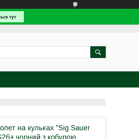
олет на кульках "Sig Sauer
G26+ чорний з кобурою