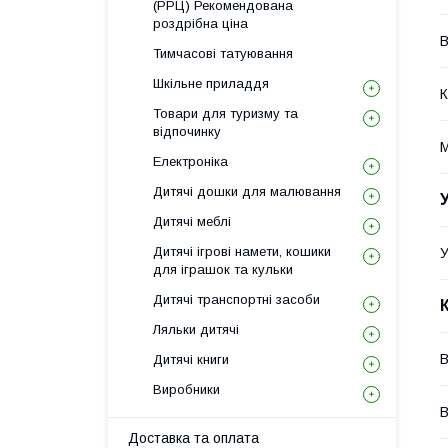
(РРЦ) Рекомендована
роздрібна ціна
В
Тимчасові татуювання
Шкільне приладдя
К
Товари для туризму та
відпочинку
М
Електроніка
Дитячі дошки для малювання
Дитячі меблі
Дитячі ігрові намети, кошики
У
для іграшок та кульки
Дитячі транспортні засоби
Ляльки дитячі
В
Дитячі книги
Виробники
В
Доставка та оплата