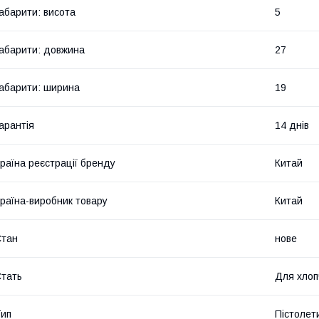
абарити: висота
5
абарити: довжина
27
абарити: ширина
19
арантія
14 днів
раїна реєстрації бренду
Китай
раїна-виробник товару
Китай
Стан
нове
тать
Для хлоп
ип
Пістолет