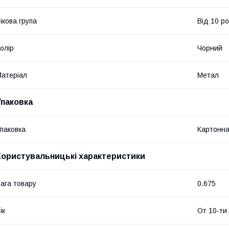
ікова група
Від 10 ро
олір
Чорний
атеріал
Метал
Упаковка
паковка
Картонна
Користувальницькі характеристики
ага товару
0.675
ік
От 10-ти