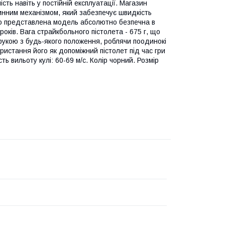
сть навіть у постійній експлуатації. Магазин
жинним механізмом, який забезпечує швидкість
ього представлена модель абсолютно безпечна в
років. Вага страйкбольного пістолета - 675 г, що
 рукою з будь-якого положення, роблячи поодинокі
ристання його як допоміжний пістолет під час гри
ть вильоту кулі: 60-69 м/с. Колір чорний. Розмір