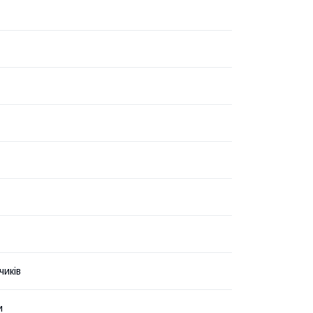
чиків
и