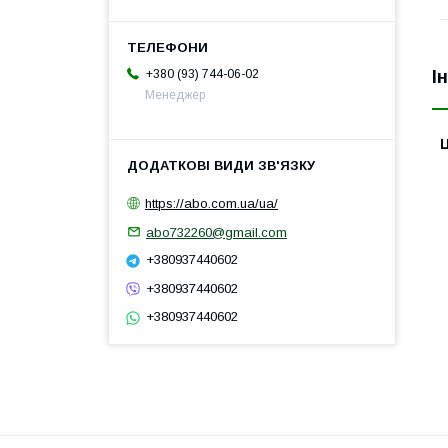
І
+380 (93) 744-06-02
Менеджер
Ц
https://abo.com.ua/ua/
abo732260@gmail.com
+380937440602
+380937440602
+380937440602