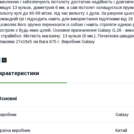
кисленню і забезпечують пістолету достатню надійність і довговічні
міщує 13 кульок, діаметром 6 мм, а сам пістолет оснащується пру
ольоту кулі до 60-69 м/сек. під час вильоту з дула. За рахунок ц
омандній грі і підходить навіть для використання підлітками від 16 
озволяє його зручно переносити із собою і навіть стріляти однією
остріли з будь-яких цілей. Основне призначення Galaxy G.26 - вико
 страйкбол. Місткість магазину: 13 кульок (6 мм.). Початкова швидкіс
паковки 27x19x5 см Вага 675 г. Виробник Galaxy
арактеристики
Основні
иробник
Galaxy
раїна виробник
Китай