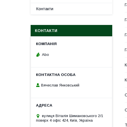
Г
Контакти
Г
КОНТАКТИ
Г
Г
Abo
К
К
Вячеслав Янковський
С
вулиця Віталія Шимановського 2/1
поверх 4 офіс 424, Київ, Україна
Т