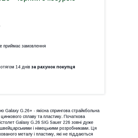
+
не приймає замовлення
ротягом 14 днів
за рахунок покупця
ою Galaxy G.26+ - якісна спрингова страйкбольна
 цинкового сплаву та пластику. Початкова
істолет Galaxy G.26 SIG Sauer 226 зовні дуже
о швейцарськими і німецькими розробниками. Ця
ованого металу і пластику, які не піддаються