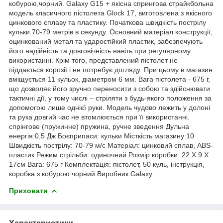
кобурою,чорний. Galaxy G15 + якісна спрингова страйкбольна
модель класичного пістолета Glock 17, виготовлена з якісного
цинкового сплаву та пластику. Початкова швидкість пострілу
кульки 70-79 метрів в секунду. Основний матеріал конструкції,
оцинкований метал та ударостійкий пластик, забезпечують
його надійність та довговічність навіть при регулярному
використанні. Крім того, представлений пістолет не
піддається корозії і не потребує догляду. При цьому в магазин
вміщується 11 кульок, діаметром 6 мм. Вага пістолета - 675 г,
що дозволяє його зручно переносити з собою та здійснювати
тактичні дії, у тому числі – стріляти з будь-якого положення за
допомогою лише однієї руки. Модель чудово лежить у долоні
та рука довгий час не втомлюється при її використанні.
спрінгове (пружинне) пружина, ручне зведення Дульна
енергія:0,5 Дж Боєприпаси: кульки Місткість магазину:10
Швидкість пострілу: 70-79 м/с Матеріал: цинковий сплав, ABS-
пластик Режим стрільби: одиночний Розмір коробки: 22 Х 9 Х
17см Вага: 675 г Комплектація: пістолет, 50 куль, інструкція,
коробка з кобурою чорний Виробник Galaxy
Приховати