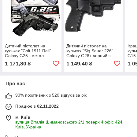
Дитячий пістолет на
Дитячий пістолет на
Ігра
кульках "Colt 1911 Rail"
кульках "Sig Sauer 226"
куль
Galaxy G25+ метал
Galaxy G26+ чорний з
G15 
чорний з кобурою
кобурою
1 171,80
1 149,40
1 0
₴
₴
Про нас
90% позитивних з 520 відгуків за рік
Працює з 02.11.2022
м. Київ
вулиця Віталія Шимановського 2/1 поверх 4 офіс 424,
Київ, Україна