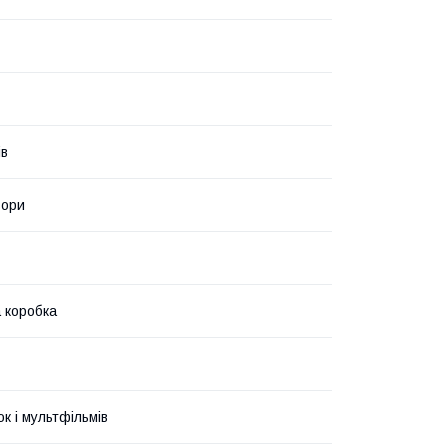
ів
ьори
 коробка
ок і мультфільмів