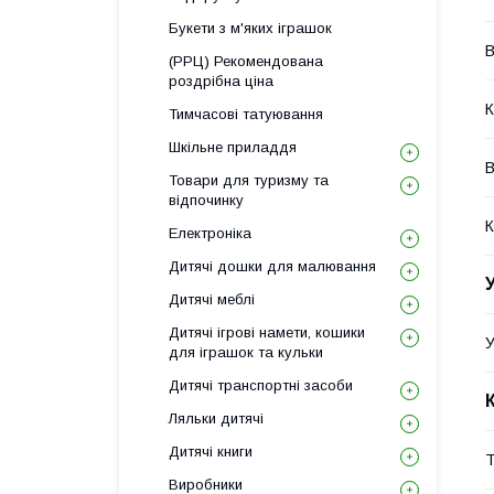
Букети з м'яких іграшок
В
(РРЦ) Рекомендована
роздрібна ціна
К
Тимчасові татуювання
Шкільне приладдя
В
Товари для туризму та
відпочинку
К
Електроніка
Дитячі дошки для малювання
Дитячі меблі
Дитячі ігрові намети, кошики
У
для іграшок та кульки
Дитячі транспортні засоби
Ляльки дитячі
Дитячі книги
Т
Виробники