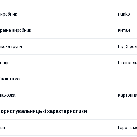
иробник
Funko
раїна виробник
Китай
ікова група
Від 3 рок
олір
Різні кол
Упаковка
паковка
Картонна
Користувальницькі характеристики
ип
Герої каз