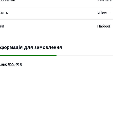
тать
Унісекс
ип
Набори
нформація для замовлення
іна:
855,40 ₴