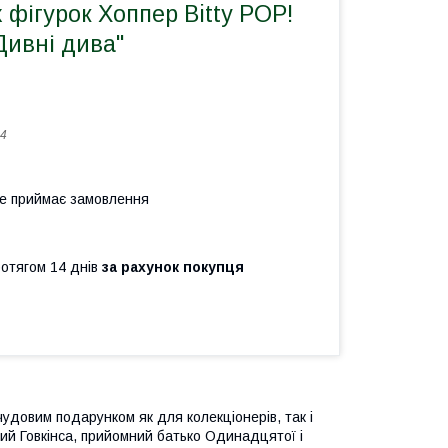
х фігурок Хоппер Bitty POP!
"Дивні дива"
4
не приймає замовлення
ротягом 14 днів
за рахунок покупця
чудовим подарунком як для колекціонерів, так і
кий Говкінса, прийомний батько Одинадцятої і