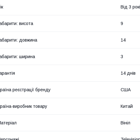
ік
Від 3 рок
абарити: висота
9
абарити: довжина
14
абарити: ширина
3
арантія
14 днів
раїна реєстрації бренду
США
раїна-виробник товару
Китай
атеріал
Вініл
ерсонажі
Televisio