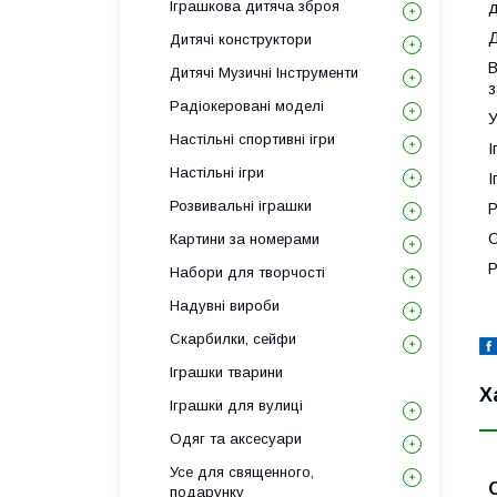
Іграшкова дитяча зброя
д
Д
Дитячі конструктори
В
Дитячі Музичні Інструменти
з
Радіокеровані моделі
У
Настільні спортивні ігри
І
Настільні ігри
І
Розвивальні іграшки
Р
С
Картини за номерами
Р
Набори для творчості
Надувні вироби
Скарбилки, сейфи
Іграшки тварини
Х
Іграшки для вулиці
Одяг та аксесуари
Усе для священного,
подарунку