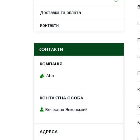
В
Доставка та оплата
Г
Контакти
Г
КОНТАКТИ
Г
Г
Abo
К
К
Вячеслав Янковський
М
П