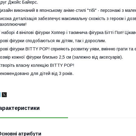
руг Джойс Байерс.
изайн виконаний в японському аніме-стилі "тібі" - персонажі з мал
исока деталізація забезпечує максимальну схожість з героєм і доз
ахоплюючим!
 наборі 4 вінілові фігурки Хоппер і таємнича фігурка Бітті Поп! Ціка
грові фігурки сподобаються як дітям, так і дорослим.
грові фігурки BITTY POP! сприяють розвитку уяви, вмінню грати та 
озмір кожної фігурки близько 2,5 см (залежно від аксесуарів).
творіть власну колекцію BITTY POP!
екомендовано для дітей від 3 років.
арактеристики
Основні атрибути