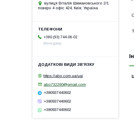
вулиця Віталія Шимановського 2/1
поверх 4 офіс 424, Київ, Україна
С
Т
+380 (93) 744-06-02
Менеджер
І
https://abo.com.ua/ua/
Ц
abo732260@gmail.com
+380937440602
+380937440602
+380937440602