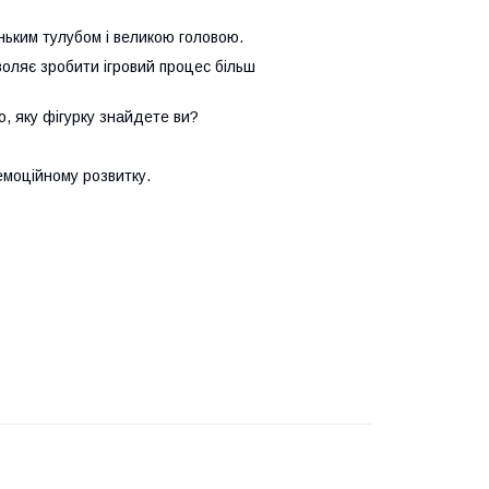
еньким тулубом і великою головою.
воляє зробити ігровий процес більш
во, яку фігурку знайдете ви?
емоційному розвитку.