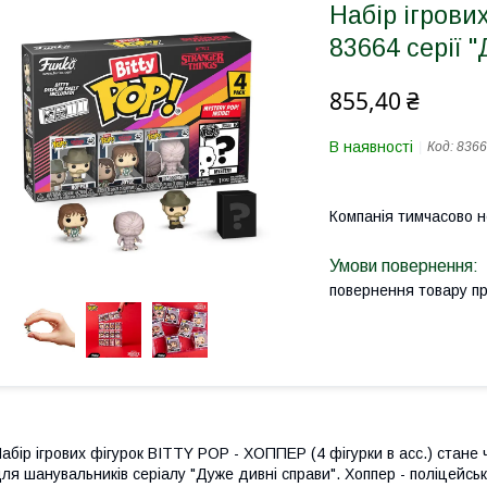
Набір ігрови
83664 серії 
855,40 ₴
В наявності
Код:
8366
Компанія тимчасово 
повернення товару п
абір ігрових фігурок BITTY POP - ХОППЕР (4 фігурки в асс.) стане 
ля шанувальників серіалу "Дуже дивні справи". Хоппер - поліцейсь