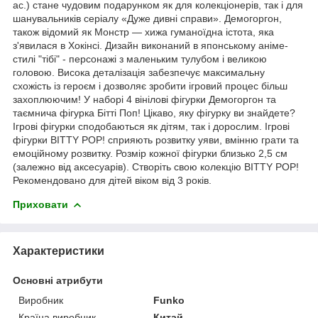
ас.) стане чудовим подарунком як для колекціонерів, так і для
шанувальників серіалу «Дуже дивні справи». Демогоргон,
також відомий як Монстр — хижа гуманоїдна істота, яка
з'явилася в Хокінсі. Дизайн виконаний в японському аніме-
стилі "тібі" - персонажі з маленьким тулубом і великою
головою. Висока деталізація забезпечує максимальну
схожість із героєм і дозволяє зробити ігровий процес більш
захоплюючим! У наборі 4 вінілові фігурки Демогоргон та
таємнича фігурка Бітті Поп! Цікаво, яку фігурку ви знайдете?
Ігрові фігурки сподобаються як дітям, так і дорослим. Ігрові
фігурки BITTY POP! сприяють розвитку уяви, вмінню грати та
емоційному розвитку. Розмір кожної фігурки близько 2,5 см
(залежно від аксесуарів). Створіть свою колекцію BITTY POP!
Рекомендовано для дітей віком від 3 років.
Приховати
Характеристики
Основні атрибути
Виробник
Funko
Країна виробник
Китай