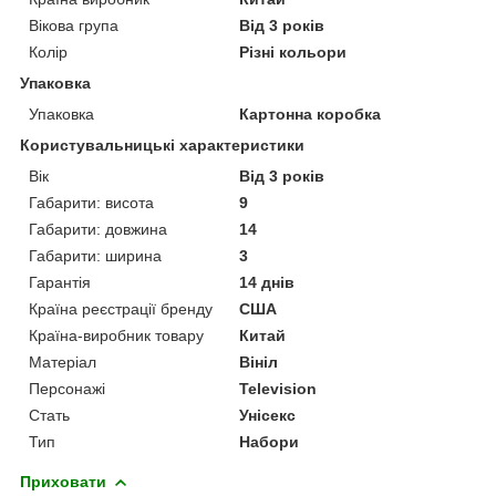
Вікова група
Від 3 років
Колір
Різні кольори
Упаковка
Упаковка
Картонна коробка
Користувальницькі характеристики
Вік
Від 3 років
Габарити: висота
9
Габарити: довжина
14
Габарити: ширина
3
Гарантія
14 днів
Країна реєстрації бренду
США
Країна-виробник товару
Китай
Матеріал
Вініл
Персонажі
Television
Стать
Унісекс
Тип
Набори
Приховати