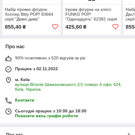
Набір ігрових фігурок
Ігрова фігурка на кліпсі
Набі
Хоппер Bitty POP! 83664
FUNKO POP!
Даст
серії "Дивні дива"
"Одинадцять" 62382 серія
сері
"Дивні дива" S4
855,40
425,60
855
₴
₴
Про нас
90% позитивних з 520 відгуків за рік
Працює з 02.11.2022
м. Київ
вулиця Віталія Шимановського 2/1 поверх 4 офіс 424,
Київ, Україна
Контакти
Сьогодні працює з 10:00 до 18:00
Показати весь графік роботи
Про нас