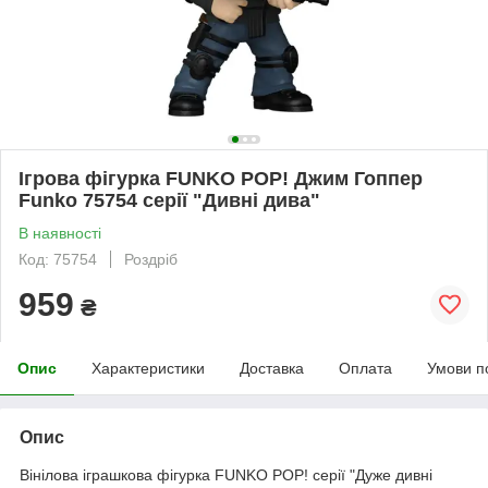
Ігрова фігурка FUNKO POP! Джим Гоппер
Funko 75754 серії "Дивні дива"
В наявності
Код: 75754
Роздріб
959
₴
Опис
Характеристики
Доставка
Оплата
Умови п
Опис
Вінілова іграшкова фігурка FUNKO POP! серії "Дуже дивні