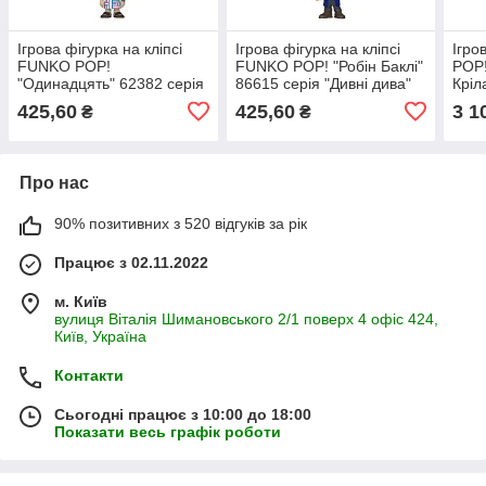
Ігрова фігурка на кліпсі
Ігрова фігурка на кліпсі
Ігро
FUNKO POP!
FUNKO POP! "Робін Баклі"
POP!
"Одинадцять" 62382 серія
86615 серія "Дивні дива"
Кріл
"Дивні дива" S4
S5
сері
425,60
425,60
3 1
₴
₴
Про нас
90% позитивних з 520 відгуків за рік
Працює з 02.11.2022
м. Київ
вулиця Віталія Шимановського 2/1 поверх 4 офіс 424,
Київ, Україна
Контакти
Сьогодні працює з 10:00 до 18:00
Показати весь графік роботи