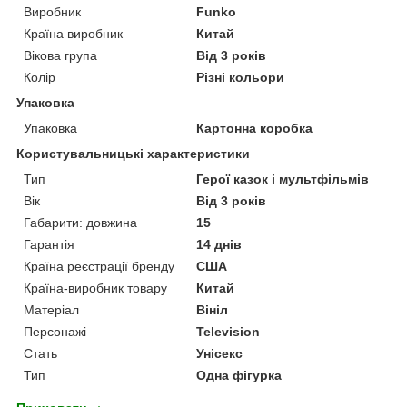
Виробник
Funko
Країна виробник
Китай
Вікова група
Від 3 років
Колір
Різні кольори
Упаковка
Упаковка
Картонна коробка
Користувальницькі характеристики
Тип
Герої казок і мультфільмів
Вік
Від 3 років
Габарити: довжина
15
Гарантія
14 днів
Країна реєстрації бренду
США
Країна-виробник товару
Китай
Матеріал
Вініл
Персонажі
Television
Стать
Унісекс
Тип
Одна фігурка