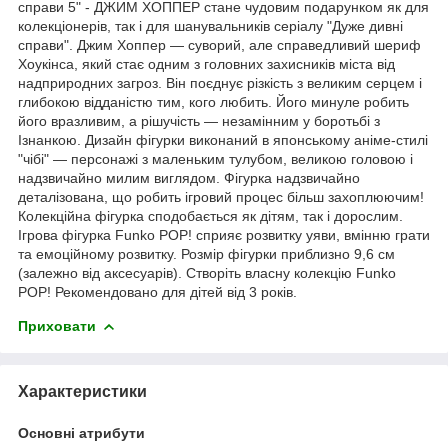
справи 5" - ДЖИМ ХОППЕР стане чудовим подарунком як для
колекціонерів, так і для шанувальників серіалу "Дуже дивні
справи". Джим Хоппер — суворий, але справедливий шериф
Хоукінса, який стає одним з головних захисників міста від
надприродних загроз. Він поєднує різкість з великим серцем і
глибокою відданістю тим, кого любить. Його минуле робить
його вразливим, а рішучість — незамінним у боротьбі з
Ізнанкою. Дизайн фігурки виконаний в японському аніме-стилі
"чібі" — персонажі з маленьким тулубом, великою головою і
надзвичайно милим виглядом. Фігурка надзвичайно
деталізована, що робить ігровий процес більш захоплюючим!
Колекційна фігурка сподобається як дітям, так і дорослим.
Ігрова фігурка Funko POP! сприяє розвитку уяви, вмінню грати
та емоційному розвитку. Розмір фігурки приблизно 9,6 см
(залежно від аксесуарів). Створіть власну колекцію Funko
POP! Рекомендовано для дітей від 3 років.
Приховати
Характеристики
Основні атрибути