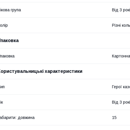
ікова група
Від 3 рок
олір
Різні кол
Упаковка
паковка
Картонна
Користувальницькі характеристики
ип
Герої каз
ік
Від 3 рок
абарити: довжина
15