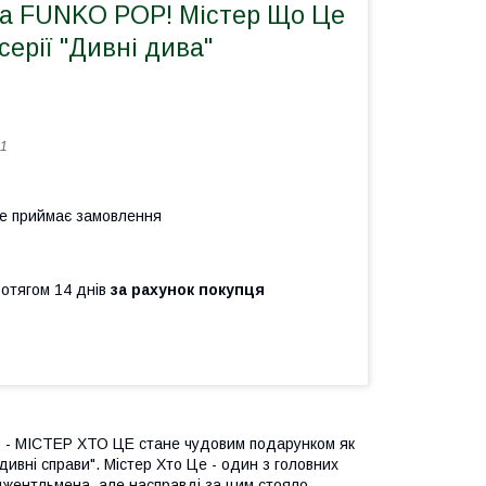
рка FUNKO POP! Містер Що Це
серії "Дивні дива"
1
не приймає замовлення
ротягом 14 днів
за рахунок покупця
S5 - МІСТЕР ХТО ЦЕ стане чудовим подарунком як
 дивні справи". Містер Хто Це - один з головних
о джентльмена, але насправді за цим стояло