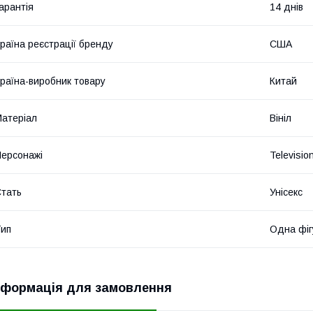
арантія
14 днів
раїна реєстрації бренду
США
раїна-виробник товару
Китай
атеріал
Вініл
ерсонажі
Televisio
тать
Унісекс
ип
Одна фіг
нформація для замовлення