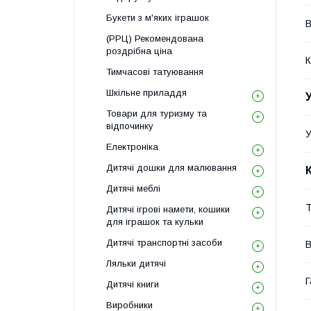
Букети з м'яких іграшок
В
(РРЦ) Рекомендована
роздрібна ціна
К
Тимчасові татуювання
Шкільне приладдя
Товари для туризму та
відпочинку
У
Електроніка
Дитячі дошки для малювання
Дитячі меблі
Т
Дитячі ігрові намети, кошики
для іграшок та кульки
Дитячі транспортні засоби
В
Ляльки дитячі
Г
Дитячі книги
Виробники