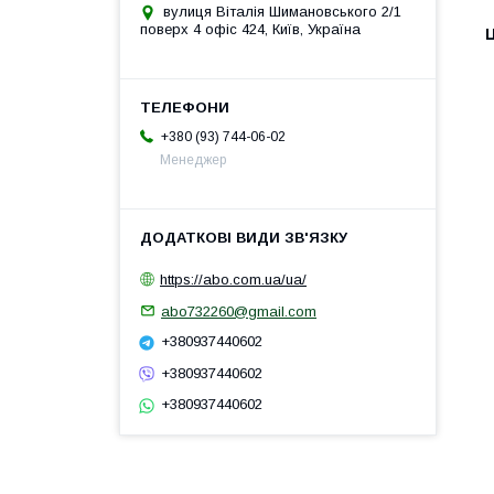
вулиця Віталія Шимановського 2/1
поверх 4 офіс 424, Київ, Україна
Ц
+380 (93) 744-06-02
Менеджер
https://abo.com.ua/ua/
abo732260@gmail.com
+380937440602
+380937440602
+380937440602