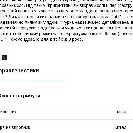
правжнє зло. Під таким "прикриттям" він викрав Холлі Вілер (сестру 
трашний план по захопленню світу. Але чи вдасться головним геро
віт? Дизайн фігурки виконаний в японському аніме-стилі "тібі" — п
адзвичайно милим виглядом. Фігурка надзвичайно деталізована, 
олекційна фігурка сподобається як дітям, так і дорослим. Ігрова ф
рати та емоційному розвитку. Розмір фігурки близько 9,6 см (залежн
OP! Рекомендовано для дітей від 3 років.
арактеристики
Основні атрибути
иробник
Funko
раїна виробник
Китай