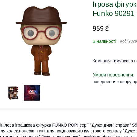
Ігрова фігу
Funko 90291 
959 ₴
В наявності
Код:
9029
Компанія тимчасово 
повернення товару п
інілова іграшкова фігурка FUNKO POP! серії "Дуже дивні справи" 
ля колекціонерів, так і для поціновувачів культового серіалу "Дуже
нтагоністів серіалу "Дуже дивні справи", який мав образ чарівног