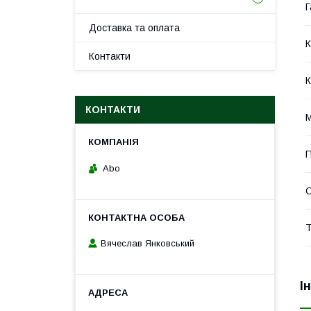
Г
Доставка та оплата
К
Контакти
К
КОНТАКТИ
М
П
Abo
С
Т
Вячеслав Янковський
І