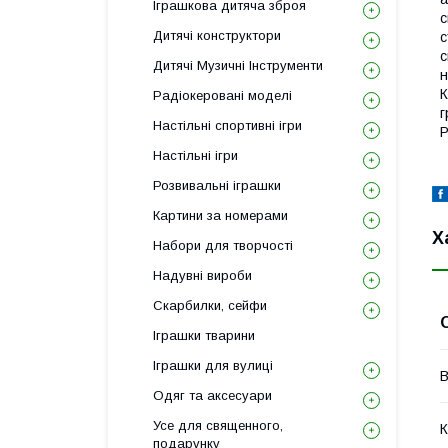
Іграшкова дитяча зброя
с
Дитячі конструктори
с
с
Дитячі Музичні Інструменти
н
К
Радіокеровані моделі
г
Настільні спортивні ігри
P
Настільні ігри
Розвивальні іграшки
Картини за номерами
Х
Набори для творчості
Надувні вироби
Скарбилки, сейфи
Іграшки тварини
Іграшки для вулиці
В
Одяг та аксесуари
Усе для священного,
К
подарунку