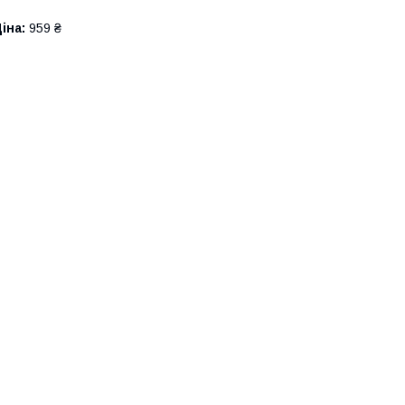
іна:
959 ₴