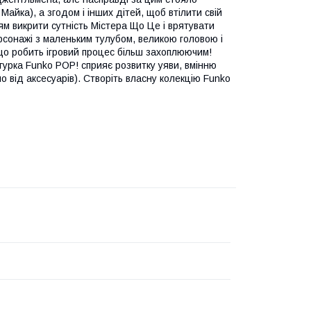
Майка), а згодом і інших дітей, щоб втілити свій
ям викрити сутність Містера Що Це і врятувати
ерсонажі з маленьким тулубом, великою головою і
що робить ігровий процес більш захоплюючим!
ігурка Funko POP! сприяє розвитку уяви, вмінню
о від аксесуарів). Створіть власну колекцію Funko