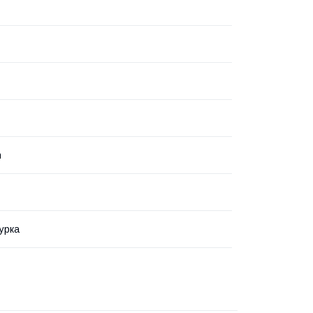
n
урка