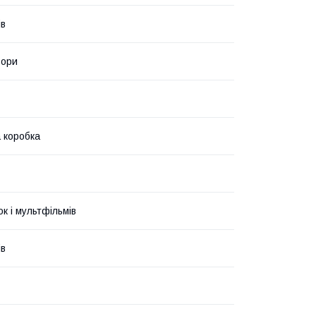
ів
ьори
 коробка
ок і мультфільмів
ів