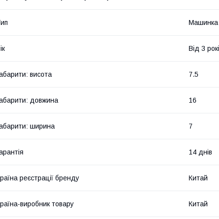
ип
Машинка
ік
Від 3 рок
абарити: висота
7.5
абарити: довжина
16
абарити: ширина
7
арантія
14 днів
раїна реєстрації бренду
Китай
раїна-виробник товару
Китай