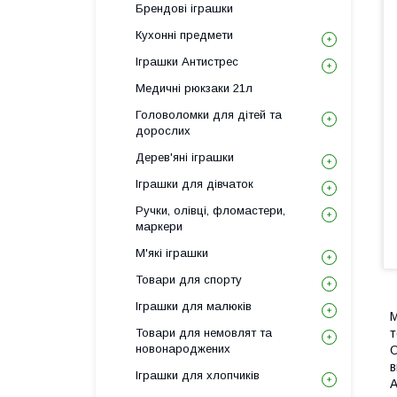
Брендові іграшки
Кухонні предмети
Іграшки Антистрес
Медичні рюкзаки 21л
Головоломки для дітей та
дорослих
Дерев'яні іграшки
Іграшки для дівчаток
Ручки, олівці, фломастери,
маркери
М'які іграшки
Товари для спорту
Іграшки для малюків
M
Товари для немовлят та
т
новонароджених
О
в
Іграшки для хлопчиків
A