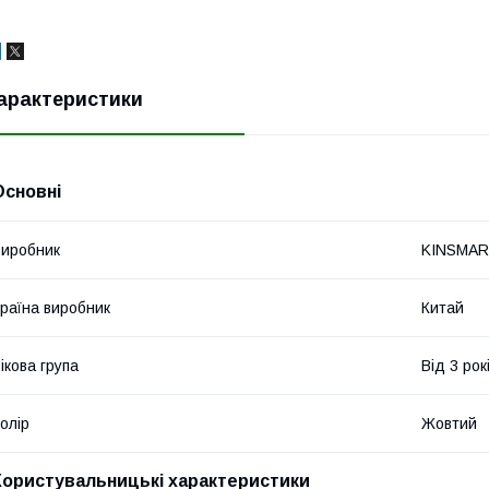
арактеристики
Основні
иробник
KINSMA
раїна виробник
Китай
ікова група
Від 3 рок
олір
Жовтий
Користувальницькі характеристики