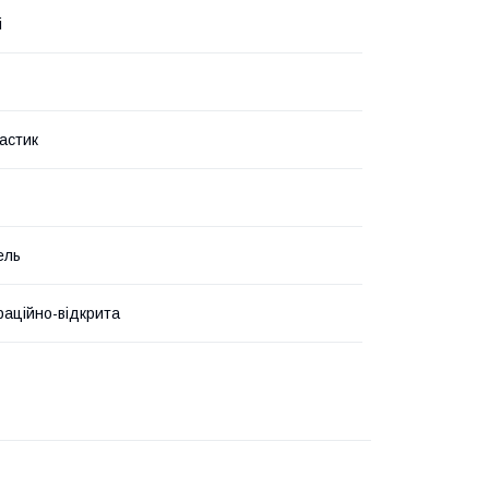
i
астик
ель
аційно-відкрита