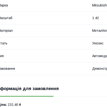
Марка
Mitsubish
Масштаб
1:42
атеріал
Метал/пл
тать
Унісекс
ип
Автомод
аковання
Демонстр
нформація для замовлення
іна:
232,40 ₴