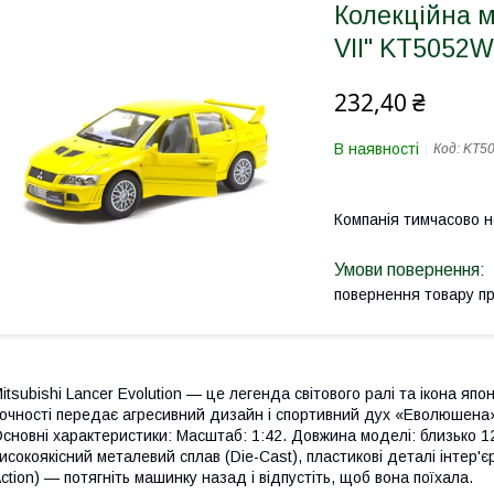
Колекційна м
VII" KT5052W
232,40 ₴
В наявності
Код:
KT50
Компанія тимчасово 
повернення товару п
itsubishi Lancer Evolution — це легенда світового ралі та ікона яп
очності передає агресивний дизайн і спортивний дух «Еволюшена»,
сновні характеристики: Масштаб: 1:42. Довжина моделі: близько 12
исокоякісний металевий сплав (Die-Cast), пластикові деталі інтер'єр
ction) — потягніть машинку назад і відпустіть, щоб вона поїхала.