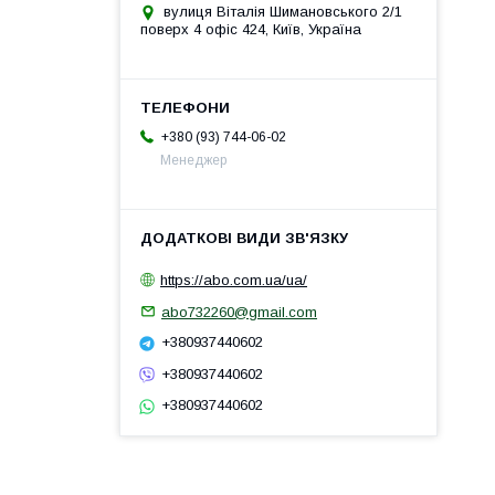
вулиця Віталія Шимановського 2/1
поверх 4 офіс 424, Київ, Україна
+380 (93) 744-06-02
Менеджер
https://abo.com.ua/ua/
abo732260@gmail.com
+380937440602
+380937440602
+380937440602