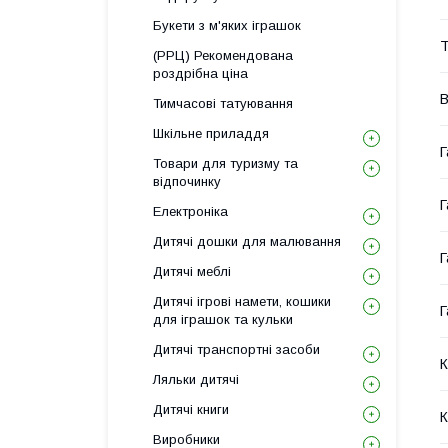
Букети з м'яких іграшок
Т
(РРЦ) Рекомендована
роздрібна ціна
В
Тимчасові татуювання
Шкільне приладдя
Г
Товари для туризму та
відпочинку
Г
Електроніка
Дитячі дошки для малювання
Г
Дитячі меблі
Дитячі ігрові намети, кошики
Г
для іграшок та кульки
Дитячі транспортні засоби
К
Ляльки дитячі
Дитячі книги
К
Виробники