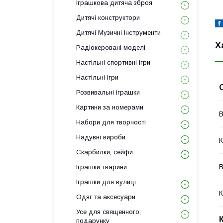
Іграшкова дитяча зброя
Дитячі конструктори
Дитячі Музичні Інструменти
Х
Радіокеровані моделі
Настільні спортивні ігри
Настільні ігри
Розвивальні іграшки
Картини за номерами
В
Набори для творчості
Надувні вироби
К
Скарбилки, сейфи
В
Іграшки тварини
Іграшки для вулиці
К
Одяг та аксесуари
Усе для священного,
подарунку