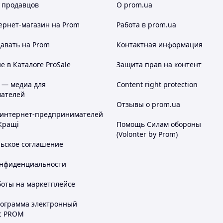
 продавцов
О prom.ua
ернет-магазин
на Prom
Работа в prom.ua
авать на Prom
Контактная информация
 в Каталоге ProSale
Защита прав на контент
 — медиа для
Content right protection
ателей
Отзывы о prom.ua
 интернет-предпринимателей
Кращі
Помощь Силам обороны
(Volonter by Prom)
льское соглашение
онфиденциальности
боты на маркетплейсе
рограмма электронный
с PROM