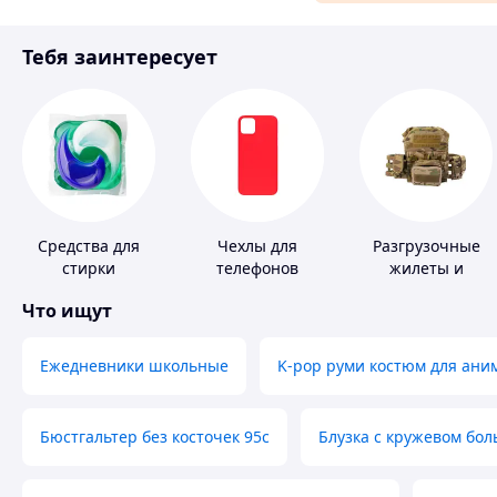
Материалы для ремонта
Тебя заинтересует
Спорт и отдых
Средства для
Чехлы для
Разгрузочные
стирки
телефонов
жилеты и
плитоноски без
Что ищут
плит
Ежедневники школьные
K-pop руми костюм для ани
Бюстгальтер без косточек 95с
Блузка с кружевом бо