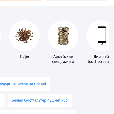
Кофе
Армейские
Дисплей,
спецсумки и
touchscreen д
рюкзаки
телефонов
ударный чехол на Hot 60i
а
Белый бюстгальтер пуш-ап 75b