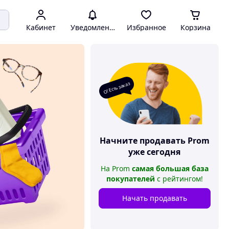
Кабинет
Уведомления
Избранное
Корзина
О! Есть заказ
Начните продавать
Prom
уже сегодня
На
Prom
самая большая база
покупателей
с рейтингом
!
Начать продавать