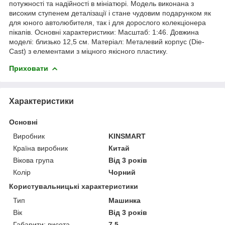
потужності та надійності в мініатюрі. Модель виконана з
високим ступенем деталізації і стане чудовим подарунком як
для юного автолюбителя, так і для дорослого колекціонера
пікапів. Основні характеристики: Масштаб: 1:46. Довжина
моделі: близько 12,5 см. Матеріал: Металевий корпус (Die-
Cast) з елементами з міцного якісного пластику.
Приховати
Характеристики
Основні
Виробник
KINSMART
Країна виробник
Китай
Вікова група
Від 3 років
Колір
Чорний
Користувальницькі характеристики
Тип
Машинка
Вік
Від 3 років
Габарити: висота
7.5