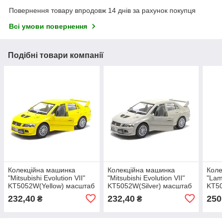
Повернення товару впродовж 14 днів за рахунок покупця
Всі умови повернення
Подібні товари компанії
Колекційна машинка
Колекційна машинка
Коле
"Mitsubishi Evolution VII"
"Mitsubishi Evolution VII"
"Lam
KT5052W(Yellow) масштаб
KT5052W(Silver) масштаб
KT50
1:42
1:42
1:42
232,40
232,40
250
₴
₴