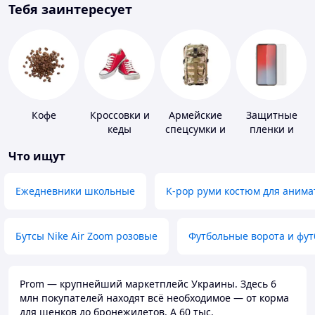
Тебя заинтересует
Кофе
Кроссовки и
Армейские
Защитные
кеды
спецсумки и
пленки и
рюкзаки
стекла для
Что ищут
портативных
устройств
Ежедневники школьные
K-pop руми костюм для анима
Бутсы Nike Air Zoom розовые
Футбольные ворота и фу
Prom — крупнейший маркетплейс Украины. Здесь 6
млн покупателей находят всё необходимое — от корма
для щенков до бронежилетов. А 60 тыс.