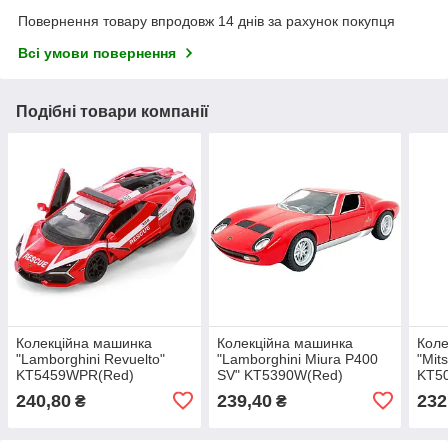
Повернення товару впродовж 14 днів за рахунок покупця
Всі умови повернення
Подібні товари компанії
Колекційна машинка
Колекційна машинка
Коле
"Lamborghini Revuelto"
"Lamborghini Miura P400
"Mits
KT5459WPR(Red)
SV" KT5390W(Red)
KT50
масштаб 1:42
масштаб 1:42
1:42
240,80
239,40
232
₴
₴