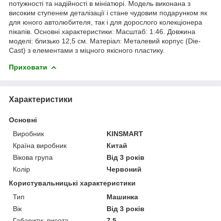
потужності та надійності в мініатюрі. Модель виконана з
високим ступенем деталізації і стане чудовим подарунком як
для юного автолюбителя, так і для дорослого колекціонера
пікапів. Основні характеристики: Масштаб: 1:46. Довжина
моделі: близько 12,5 см. Матеріал: Металевий корпус (Die-
Cast) з елементами з міцного якісного пластику.
Приховати
Характеристики
Основні
Виробник
KINSMART
Країна виробник
Китай
Вікова група
Від 3 років
Колір
Червоний
Користувальницькі характеристики
Тип
Машинка
Вік
Від 3 років
Габарити: висота
7.5