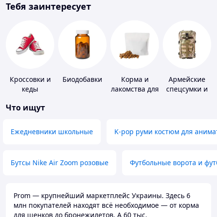
Тебя заинтересует
Кроссовки и
Биодобавки
Корма и
Армейские
кеды
лакомства для
спецсумки и
домашних
рюкзаки
Что ищут
животных и
птиц
Ежедневники школьные
K-pop руми костюм для анима
Бутсы Nike Air Zoom розовые
Футбольные ворота и фу
Prom — крупнейший маркетплейс Украины. Здесь 6
млн покупателей находят всё необходимое — от корма
для щенков до бронежилетов. А 60 тыс.