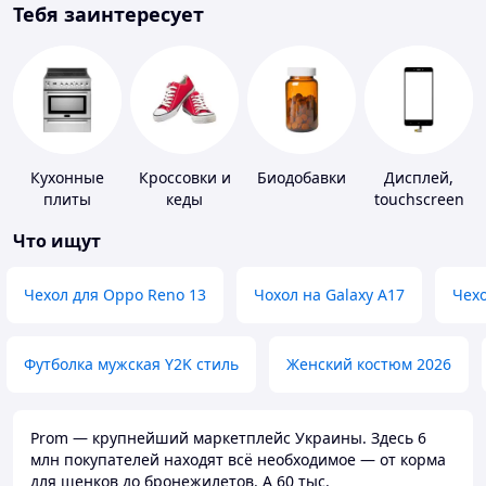
Тебя заинтересует
Кухонные
Кроссовки и
Биодобавки
Дисплей,
плиты
кеды
touchscreen
для
Что ищут
телефонов
Чехол для Oppo Reno 13
Чохол на Galaxy A17
Чехо
Футболка мужская Y2K стиль
Женский костюм 2026
Prom — крупнейший маркетплейс Украины. Здесь 6
млн покупателей находят всё необходимое — от корма
для щенков до бронежилетов. А 60 тыс.