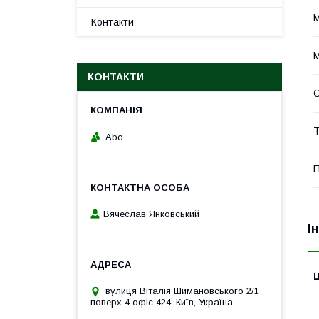
Контакти
М
КОНТАКТИ
С
Т
Abo
П
Вячеслав Янковський
І
Ц
вулиця Віталія Шимановського 2/1
поверх 4 офіс 424, Київ, Україна