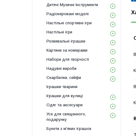
Дитячі Музичні Інструменти
Х
Радіокеровані моделі
Настільні спортивні ігри
Настільні ігри
Розвивальні іграшки
Картини за номерами
В
Набори для творчості
Надувні вироби
К
Скарбилки, сейфи
В
Іграшки тварини
Іграшки для вулиці
К
Одяг та аксесуари
Усе для священного,
подарунку
Букети з м'яких іграшок
Т