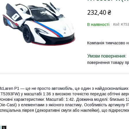
232,40 ₴
В наявності
Код:
KT53
Компанія тимчасово 
повернення товару п
cLaren P1 — це не просто автомобіль, це один з найдосконаліших гі
T5393FW) у масштабі 1:36 з високою точністю передає обтічні ае
сновні характеристики: Масштаб: 1:42. Довжина моделі: близько 1
Die-Cast) з елементами з якісного пластику. Особливість артикулу F
 спеціальна ліврея (декоративні смуги або наклейки), що підкресл