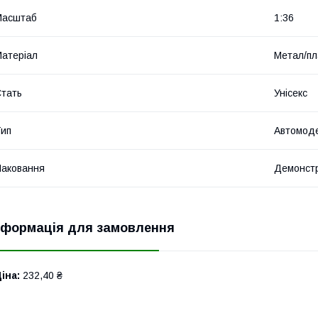
Масштаб
1:36
атеріал
Метал/пл
тать
Унісекс
ип
Автомод
аковання
Демонстр
нформація для замовлення
іна:
232,40 ₴