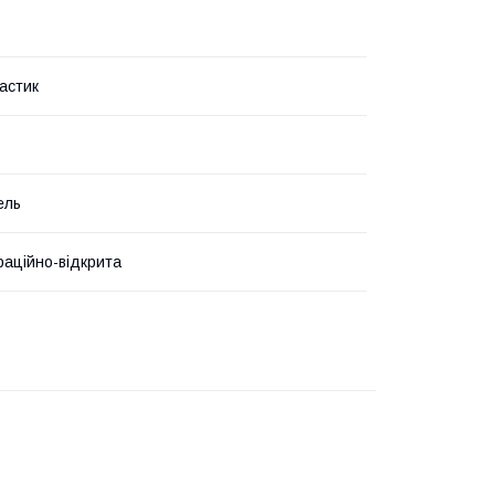
астик
ель
аційно-відкрита