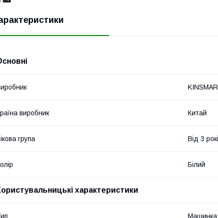
арактеристики
Основні
иробник
KINSMA
раїна виробник
Китай
ікова група
Від 3 рок
олір
Білий
Користувальницькі характеристики
ип
Машинка