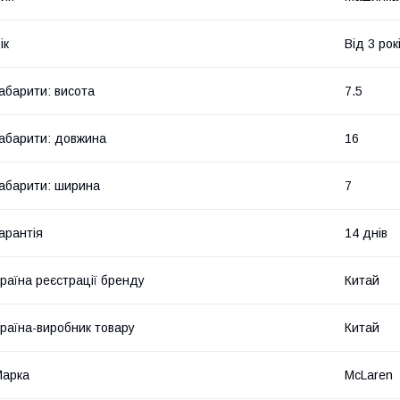
ік
Від 3 рок
абарити: висота
7.5
абарити: довжина
16
абарити: ширина
7
арантія
14 днів
раїна реєстрації бренду
Китай
раїна-виробник товару
Китай
Марка
McLaren