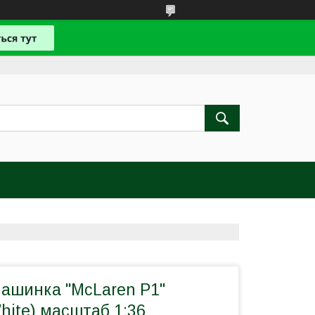
машинка "MсLaren P1"
ite) масштаб 1:36