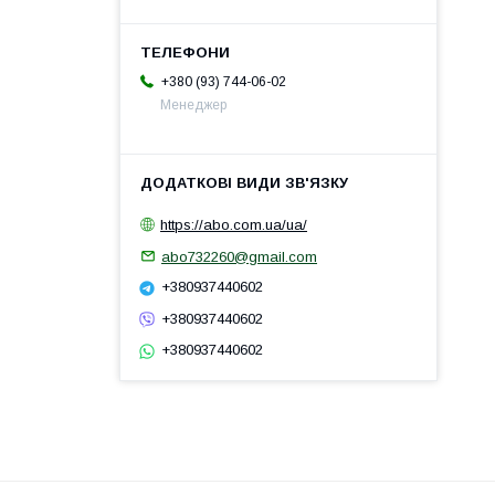
+380 (93) 744-06-02
Менеджер
https://abo.com.ua/ua/
abo732260@gmail.com
+380937440602
+380937440602
+380937440602