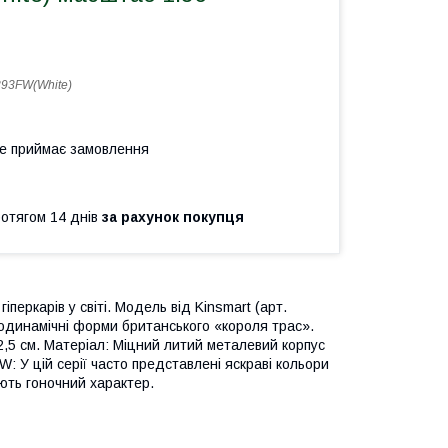
93FW(White)
не приймає замовлення
ротягом 14 днів
за рахунок покупця
перкарів у світі. Модель від Kinsmart (арт.
родинамічні форми британського «короля трас».
2,5 см. Матеріал: Міцний литий металевий корпус
W: У цій серії часто представлені яскраві кольори
юють гоночний характер.