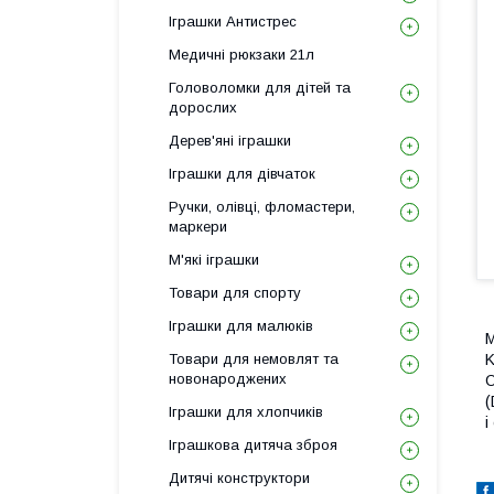
Іграшки Антистрес
Медичні рюкзаки 21л
Головоломки для дітей та
дорослих
Дерев'яні іграшки
Іграшки для дівчаток
Ручки, олівці, фломастери,
маркери
М'які іграшки
Товари для спорту
Іграшки для малюків
M
Товари для немовлят та
K
новонароджених
О
(
Іграшки для хлопчиків
і
Іграшкова дитяча зброя
Дитячі конструктори