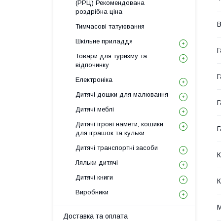
(РРЦ) Рекомендована
роздрібна ціна
В
Тимчасові татуювання
Шкільне приладдя
Г
Товари для туризму та
відпочинку
Г
Електроніка
Дитячі дошки для малювання
Г
Дитячі меблі
Дитячі ігрові намети, кошики
Г
для іграшок та кульки
Дитячі транспортні засоби
К
Ляльки дитячі
Дитячі книги
К
Виробники
Доставка та оплата