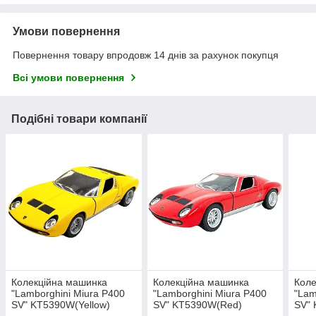
Умови повернення
Повернення товару впродовж 14 днів за рахунок покупця
Всі умови повернення
Подібні товари компанії
Колекційна машинка
Колекційна машинка
Коле
"Lamborghini Miura P400
"Lamborghini Miura P400
"Lam
SV" KT5390W(Yellow)
SV" KT5390W(Red)
SV"
масштаб 1:42
масштаб 1:42
масш