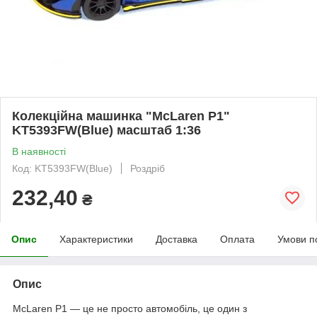
Колекційна машинка "MсLaren P1"
KT5393FW(Blue) масштаб 1:36
В наявності
Код: KT5393FW(Blue)
Роздріб
232,40
₴
Опис
Характеристики
Доставка
Оплата
Умови п
Опис
McLaren P1 — це не просто автомобіль, це один з