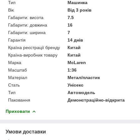
Тип
Машинка
Вік
Від 3 років
Габарити: висота
7.5
Габарити: довжина
16
Габарити: ширина
7
Гарантія
14 днів
Країна реєстрації бренду
Китай
Країна-виробник товару
Китай
Марка
McLaren
Масштаб
1:36
Матеріал
Метал/пластик
Стать
Унісекс
Тип
Автомодель
Паковання
Демонстраційно-відкрита
Приховати
Умови доставки