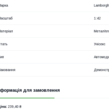
Марка
Lamborgh
Масштаб
1:42
атеріал
Метал/пл
тать
Унісекс
ип
Автомод
аковання
Демонстр
нформація для замовлення
іна:
239,40 ₴