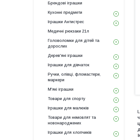
Брендові іграшки
Кухонні предмети
Іграшки Антистрес
Медичні рюкзаки 21л
Головоломки для дітей та
дорослих
Дерев'яні іграшки
Іграшки для дівчаток
Ручки, олівці, фломастери,
маркери
М'які іграшки
Товари для спорту
Іграшки для малюків
L
Товари для немовлят та
ч
новонароджених
ц
д
Іграшки для хлопчиків
І