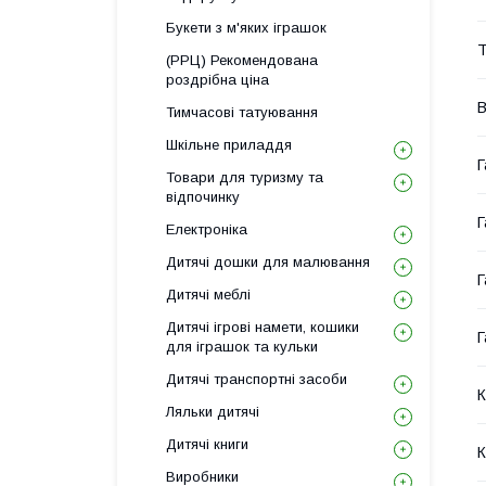
Букети з м'яких іграшок
Т
(РРЦ) Рекомендована
роздрібна ціна
В
Тимчасові татуювання
Шкільне приладдя
Г
Товари для туризму та
відпочинку
Г
Електроніка
Дитячі дошки для малювання
Г
Дитячі меблі
Дитячі ігрові намети, кошики
Г
для іграшок та кульки
Дитячі транспортні засоби
К
Ляльки дитячі
Дитячі книги
К
Виробники