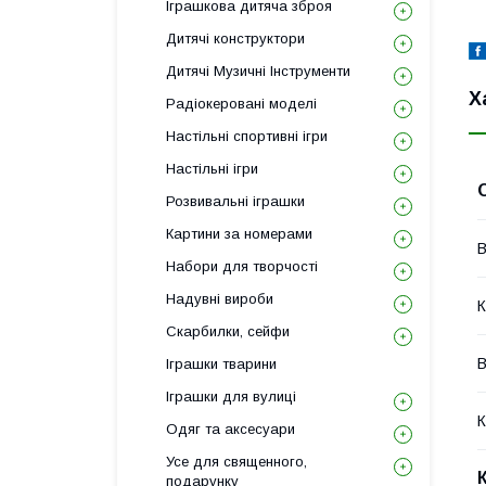
Іграшкова дитяча зброя
Дитячі конструктори
Дитячі Музичні Інструменти
Х
Радіокеровані моделі
Настільні спортивні ігри
Настільні ігри
Розвивальні іграшки
Картини за номерами
В
Набори для творчості
Надувні вироби
К
Скарбилки, сейфи
В
Іграшки тварини
Іграшки для вулиці
К
Одяг та аксесуари
Усе для священного,
подарунку