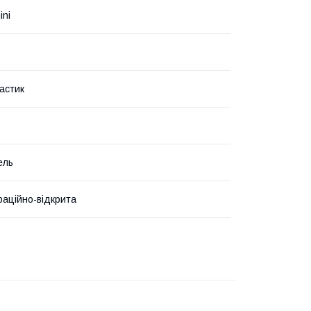
ini
астик
ель
аційно-відкрита