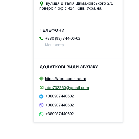
вулиця Віталія Шимановського 2/1
поверх 4 офіс 424, Київ, Україна
+380 (93) 744-06-02
Менеджер
https://abo.com.ua/ua/
abo732260@gmail.com
+380937440602
+380937440602
+380937440602