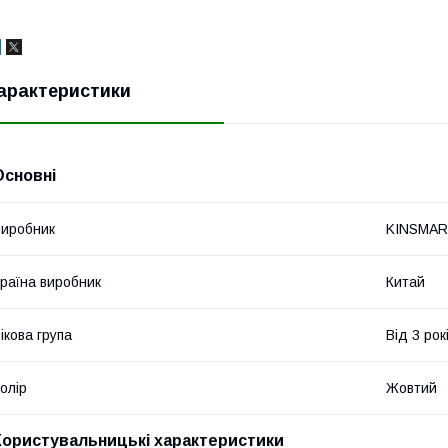
арактеристики
Основні
иробник
KINSMA
раїна виробник
Китай
ікова група
Від 3 рок
олір
Жовтий
Користувальницькі характеристики