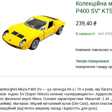
Колекційна м
P400 SV" KT
239,40 ₴
В наявності
Код:
KT53
Компанія тимчасово 
повернення товару п
amborghini Miura P400 SV — це легенда 60-х і 70-х років, яку бага
асів. Індекс SV (Super Veloce) означає «супершвидкість», підкрес
ієї фінальної версії Miura. Основні характеристики: Масштаб: 1:42
юймів). Матеріал: Міцний металевий кузов (Die-Cast), якісні пластик
нерційний (відтягніть машинку назад і відпустіть для руху).