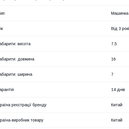
ип
Машинка
ік
Від 3 рок
абарити: висота
7.5
абарити: довжина
16
абарити: ширина
7
арантія
14 днів
раїна реєстрації бренду
Китай
раїна-виробник товару
Китай