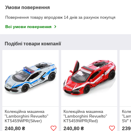
Умови повернення
Повернення товару впродовж 14 днів за рахунок покупця
Всі умови повернення
Подібні товари компанії
Колекційна машинка
Колекційна машинка
Коле
"Lamborghini Revuelto"
"Lamborghini Revuelto"
"Lam
KT5459WPR(Silver)
KT5459WPR(Red)
SV" 
масштаб 1:42
масштаб 1:42
масш
240,80
240,80
239
₴
₴