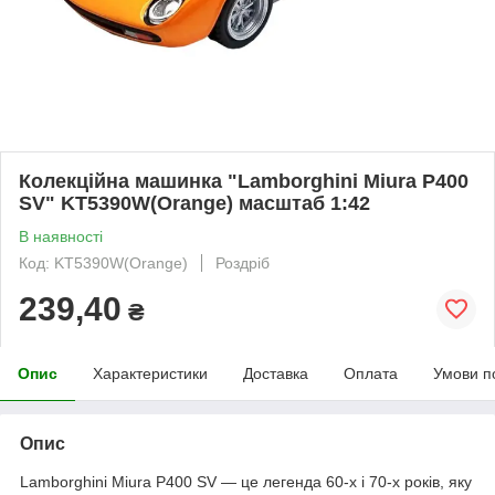
Колекційна машинка "Lamborghini Miura P400
SV" KT5390W(Orange) масштаб 1:42
В наявності
Код: KT5390W(Orange)
Роздріб
239,40
₴
Опис
Характеристики
Доставка
Оплата
Умови п
Опис
Lamborghini Miura P400 SV — це легенда 60-х і 70-х років, яку