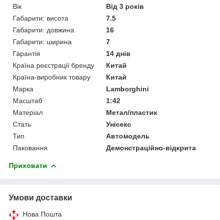
Вік
Від 3 років
Габарити: висота
7.5
Габарити: довжина
16
Габарити: ширина
7
Гарантія
14 днів
Країна реєстрації бренду
Китай
Країна-виробник товару
Китай
Марка
Lamborghini
Масштаб
1:42
Матеріал
Метал/пластик
Стать
Унісекс
Тип
Автомодель
Паковання
Демонстраційно-відкрита
Приховати
Умови доставки
Нова Пошта