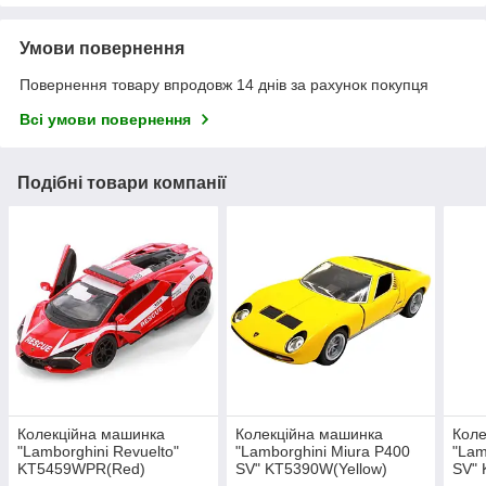
Умови повернення
Повернення товару впродовж 14 днів за рахунок покупця
Всі умови повернення
Подібні товари компанії
Колекційна машинка
Колекційна машинка
Коле
"Lamborghini Revuelto"
"Lamborghini Miura P400
"Lam
KT5459WPR(Red)
SV" KT5390W(Yellow)
SV"
масштаб 1:42
масштаб 1:42
масш