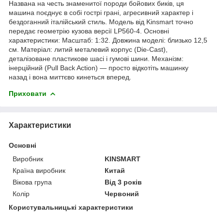
Названа на честь знаменитої породи бойових биків, ця
машина поєднує в собі гострі грані, агресивний характер і
бездоганний італійський стиль. Модель від Kinsmart точно
передає геометрію кузова версії LP560-4. Основні
характеристики: Масштаб: 1:32. Довжина моделі: близько 12,5
см. Матеріал: литий металевий корпус (Die-Cast),
деталізоване пластикове шасі і гумові шини. Механізм:
інерційний (Pull Back Action) — просто відкотіть машинку
назад і вона миттєво кинеться вперед.
Приховати
Характеристики
Основні
Виробник
KINSMART
Країна виробник
Китай
Вікова група
Від 3 років
Колір
Червоний
Користувальницькі характеристики