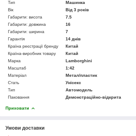
Тип
Машинка
Вік
Від 3 років
Габарити: висота
7.5
Габарити: довжина
16
Габарити: ширина
7
Гарантія
14 днів
Країна реєстрації бренду
Китай
Країна-виробник товару
Китай
Марка
Lamborghini
Масштаб
1:42
Матеріал
Метал/пластик
Стать
Унісекс
Тип
Автомодель
Паковання
Демонстраційно-відкрита
Приховати
Умови доставки