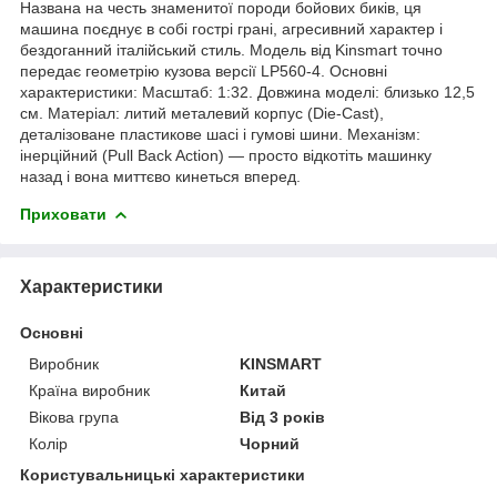
Названа на честь знаменитої породи бойових биків, ця
машина поєднує в собі гострі грані, агресивний характер і
бездоганний італійський стиль. Модель від Kinsmart точно
передає геометрію кузова версії LP560-4. Основні
характеристики: Масштаб: 1:32. Довжина моделі: близько 12,5
см. Матеріал: литий металевий корпус (Die-Cast),
деталізоване пластикове шасі і гумові шини. Механізм:
інерційний (Pull Back Action) — просто відкотіть машинку
назад і вона миттєво кинеться вперед.
Приховати
Характеристики
Основні
Виробник
KINSMART
Країна виробник
Китай
Вікова група
Від 3 років
Колір
Чорний
Користувальницькі характеристики