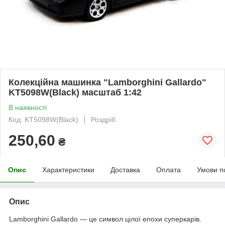
Колекційна машинка "Lamborghini Gallardo"
KT5098W(Black) масштаб 1:42
В наявності
Код: KT5098W(Black)
Роздріб
250,60
₴
Опис
Характеристики
Доставка
Оплата
Умови п
Опис
Lamborghini Gallardo — це символ цілої епохи суперкарів.