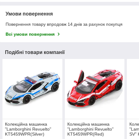
Умови повернення
Повернення товару впродовж 14 днів за рахунок покупця
Всі умови повернення
Подібні товари компанії
Колекційна машинка
Колекційна машинка
Коле
"Lamborghini Revuelto"
"Lamborghini Revuelto"
"Lam
KT5459WPR(Silver)
KT5459WPR(Red)
SV" 
масштаб 1:42
масштаб 1:42
масш