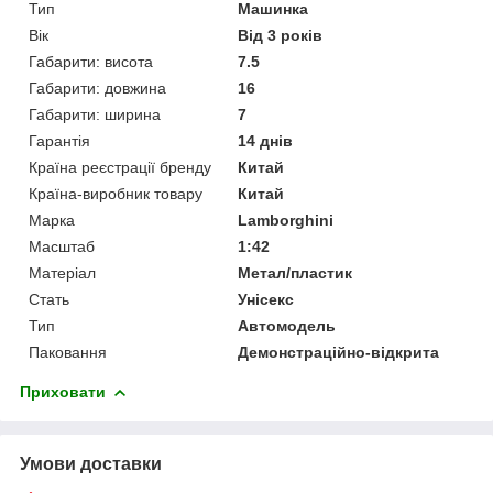
Тип
Машинка
Вік
Від 3 років
Габарити: висота
7.5
Габарити: довжина
16
Габарити: ширина
7
Гарантія
14 днів
Країна реєстрації бренду
Китай
Країна-виробник товару
Китай
Марка
Lamborghini
Масштаб
1:42
Матеріал
Метал/пластик
Стать
Унісекс
Тип
Автомодель
Паковання
Демонстраційно-відкрита
Приховати
Умови доставки