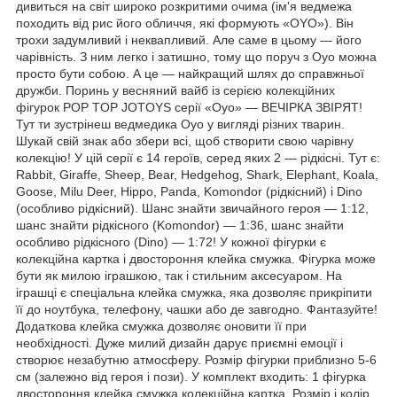
дивиться на світ широко розкритими очима (ім'я ведмежа
походить від рис його обличчя, які формують «OYO»). Він
трохи задумливий і неквапливий. Але саме в цьому — його
чарівність. З ним легко і затишно, тому що поруч з Oyo можна
просто бути собою. А це — найкращий шлях до справжньої
дружби. Поринь у весняний вайб із серією колекційних
фігурок POP TOP JOTOYS серії «Oyo» — ВЕЧІРКА ЗВІРЯТ!
Тут ти зустрінеш ведмедика Oyo у вигляді різних тварин.
Шукай свій знак або збери всі, щоб створити свою чарівну
колекцію! У цій серії є 14 героїв, серед яких 2 — рідкісні. Тут є:
Rabbit, Giraffe, Sheep, Bear, Hedgehog, Shark, Elephant, Koala,
Goose, Milu Deer, Hippo, Panda, Komondor (рідкісний) і Dino
(особливо рідкісний). Шанс знайти звичайного героя — 1:12,
шанс знайти рідкісного (Komondor) — 1:36, шанс знайти
особливо рідкісного (Dino) — 1:72! У кожної фігурки є
колекційна картка і двостороння клейка смужка. Фігурка може
бути як милою іграшкою, так і стильним аксесуаром. На
іграшці є спеціальна клейка смужка, яка дозволяє прикріпити
її до ноутбука, телефону, чашки або де завгодно. Фантазуйте!
Додаткова клейка смужка дозволяє оновити її при
необхідності. Дуже милий дизайн дарує приємні емоції і
створює незабутню атмосферу. Розмір фігурки приблизно 5-6
см (залежно від героя і пози). У комплект входить: 1 фігурка
двостороння клейка смужка колекційна картка. Розмір і колір