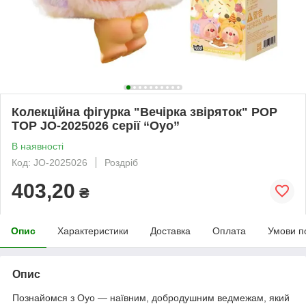
Колекційна фігурка "Вечірка звіряток" POP
TOP JO-2025026 серії “Oyo”
В наявності
Код: JO-2025026
Роздріб
403,20
₴
Опис
Характеристики
Доставка
Оплата
Умови п
Опис
Познайомся з Oyo — наївним, добродушним ведмежам, який