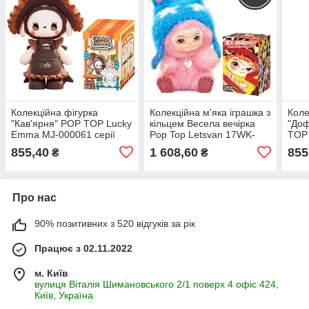
Колекційна фігурка
Колекційна м'яка іграшка з
Коле
"Кав'ярня" POP TOP Lucky
кільцем Весела вечірка
"Доф
Emma MJ-000061 серії
Pop Top Letsvan 17WK-
TOP
"Загадковий ліс"
0601 серії "Wakuku"
0000
855,40
1 608,60
855
₴
₴
ліс"
Про нас
90% позитивних з 520 відгуків за рік
Працює з 02.11.2022
м. Київ
вулиця Віталія Шимановського 2/1 поверх 4 офіс 424,
Київ, Україна