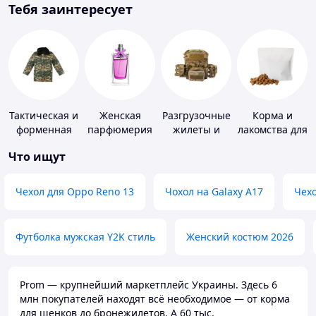
Тебя заинтересует
Тактическая и
Женская
Разгрузочные
Корма и
форменная
парфюмерия
жилеты и
лакомства для
одежда
плитоноски
домашних
Что ищут
без плит
животных и
птиц
Чехол для Oppo Reno 13
Чохол на Galaxy A17
Чехо
Футболка мужская Y2K стиль
Женский костюм 2026
Prom — крупнейший маркетплейс Украины. Здесь 6
млн покупателей находят всё необходимое — от корма
для щенков до бронежилетов. А 60 тыс.