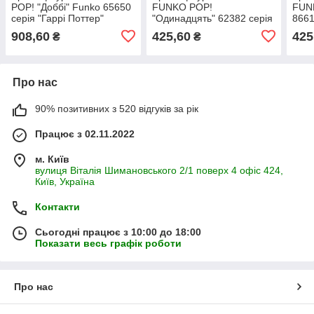
POP! "Доббі" Funko 65650
FUNKO POP!
FUNK
серія "Гаррі Поттер"
"Одинадцять" 62382 серія
8661
"Дивні дива" S4
S5
908,60
425,60
425
₴
₴
Про нас
90% позитивних з 520 відгуків за рік
Працює з 02.11.2022
м. Київ
вулиця Віталія Шимановського 2/1 поверх 4 офіс 424,
Київ, Україна
Контакти
Сьогодні працює з 10:00 до 18:00
Показати весь графік роботи
Про нас