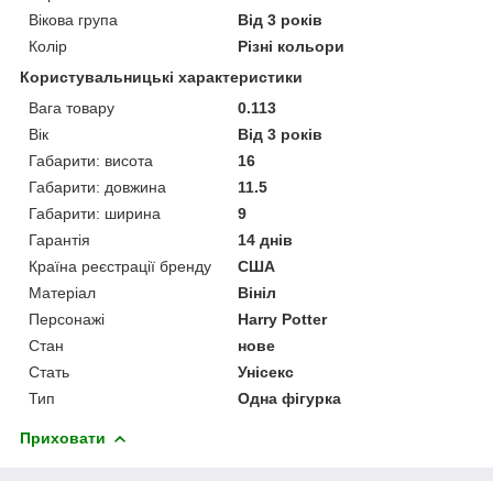
Вікова група
Від 3 років
Колір
Різні кольори
Користувальницькі характеристики
Вага товару
0.113
Вік
Від 3 років
Габарити: висота
16
Габарити: довжина
11.5
Габарити: ширина
9
Гарантія
14 днів
Країна реєстрації бренду
США
Матеріал
Вініл
Персонажі
Harry Potter
Стан
нове
Стать
Унісекс
Тип
Одна фігурка
Приховати