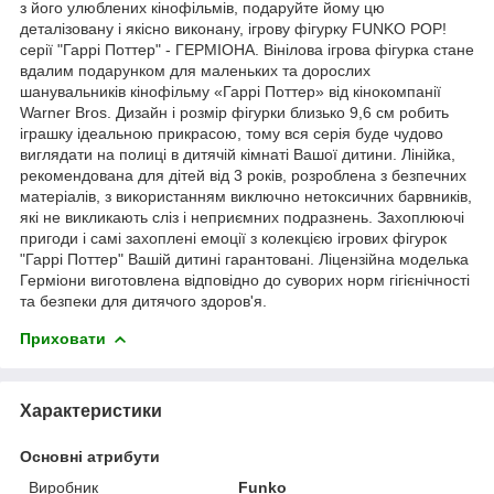
з його улюблених кінофільмів, подаруйте йому цю
деталізовану і якісно виконану, ігрову фігурку FUNKO POP!
серії "Гаррі Поттер" - ГЕРМІОНА. Вінілова ігрова фігурка стане
вдалим подарунком для маленьких та дорослих
шанувальників кінофільму «Гаррі Поттер» від кінокомпанії
Warner Bros. Дизайн і розмір фігурки близько 9,6 см робить
іграшку ідеальною прикрасою, тому вся серія буде чудово
виглядати на полиці в дитячій кімнаті Вашої дитини. Лінійка,
рекомендована для дітей від 3 років, розроблена з безпечних
матеріалів, з використанням виключно нетоксичних барвників,
які не викликають сліз і неприємних подразнень. Захоплюючі
пригоди і самі захоплені емоції з колекцією ігрових фігурок
"Гаррі Поттер" Вашій дитині гарантовані. Ліцензійна моделька
Герміони виготовлена відповідно до суворих норм гігієнічності
та безпеки для дитячого здоров'я.
Приховати
Характеристики
Основні атрибути
Виробник
Funko